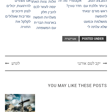
אקונומי? מה זה
אנו מצפים
המבצע הטוב
זולות. צוות האתר
חדר טווין?
להירגעות, יכולים
ביותר וללכת עם
ינסה לעזור לכם
לצוץ חיכוכים
ראש מורם יצאתי
להבין חלק
ומריבות שעלולים
לחופשה
מעלויות חופשה
לקלקל את
מושלמת וכמעט
בארצות הברית
החוויה.
שלא עלתה לי
עם המשפחה.
POSTED UNDER
אטרקציות
יקב לטם אורגני
לונדע
YOU MAY LIKE THESE POSTS