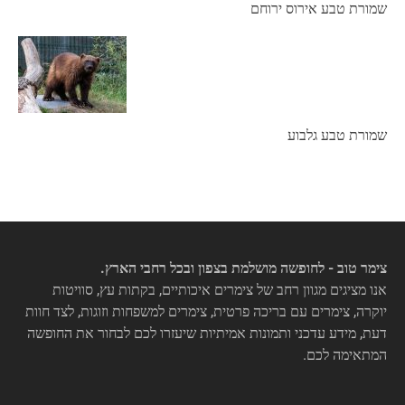
שמורת טבע אירוס ירוחם
שמורת טבע גלבוע
צימר טוב - לחופשה מושלמת בצפון ובכל רחבי הארץ.
אנו מציגים מגוון רחב של צימרים איכותיים, בקתות עץ, סוויטות
יוקרה, צימרים עם בריכה פרטית, צימרים למשפחות וזוגות, לצד חוות
דעת, מידע עדכני ותמונות אמיתיות שיעזרו לכם לבחור את החופשה
המתאימה לכם.