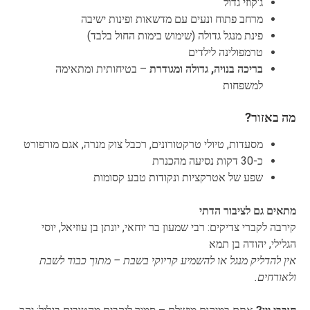
ג'קוזי גדול
מרחב פתוח ונעים עם מדשאות ופינות ישיבה
פינת מנגל גדולה (שימוש בימות החול בלבד)
טרמפולינה לילדים
בריכה בנויה, גדולה ומגודרת
– בטיחותית ומתאימה
למשפחות
מה באזור?
מסעדות, טיולי טרקטורונים, רכבל צוק מנרה, אגם מורפורט
כ-30 דקות נסיעה מהכנרת
שפע של אטרקציות ונקודות טבע קסומות
מתאים גם לציבור הדתי
קירבה לקברי צדיקים: רבי שמעון בר יוחאי, יונתן בן עוזיאל, יוסי
הגלילי, יהודה בן תמא
אין להדליק מנגל או להשמיע קריוקי בשבת – מתוך כבוד לשבת
ולאורחים.