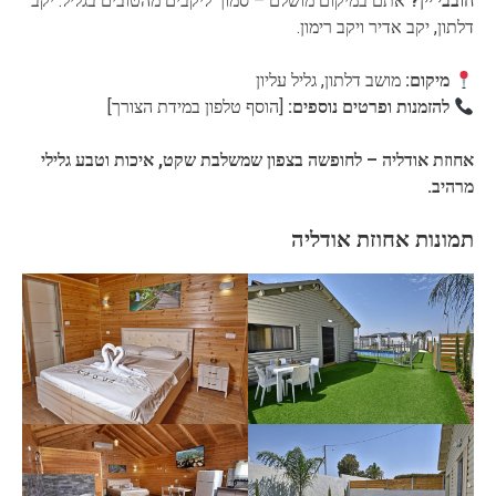
חובבי יין?
אתם במיקום מושלם – סמוך ליקבים מהטובים בגליל: יקב
דלתון, יקב אדיר ויקב רימון.
מיקום:
מושב דלתון, גליל עליון
להזמנות ופרטים נוספים:
[הוסף טלפון במידת הצורך]
אחוזת אודליה – לחופשה בצפון שמשלבת שקט, איכות וטבע גלילי
מרהיב.
תמונות אחוזת אודליה