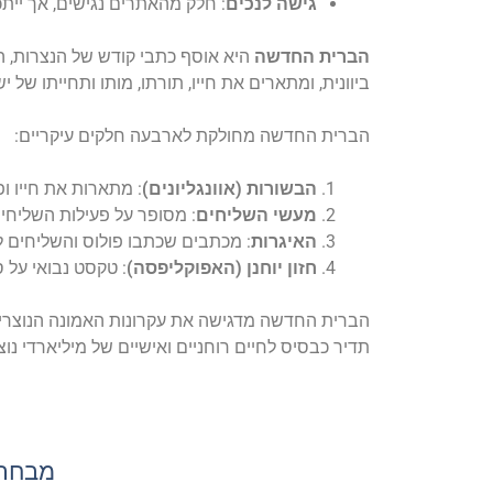
גישה לנכים
: חלק מהאתרים נגישים, אך יית
הברית החדשה
ביוונית, ומתארים את חייו, תורתו, מותו ותחייתו של
הברית החדשה מחולקת לארבעה חלקים עיקריים:
הבשורות (אוונגליונים)
: מתארות את חייו ופ
מעשי השליחים
: מסופר על פעילות השליחי
האיגרות
: מכתבים שכתבו פולוס והשליחים לק
חזון יוחנן (האפוקליפסה)
: טקסט נבואי על 
הברית החדשה מדגישה את עקרונות האמונה הנוצרית, 
תדיר כבסיס לחיים רוחניים ואישיים של מיליארדי נו
מבחר 