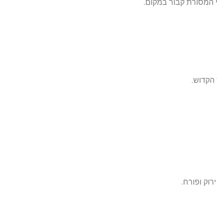
י המסורת קבור במקום.
 הקדוש.
וק ופורח.