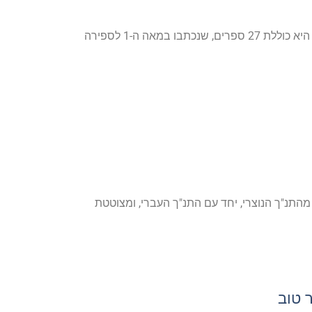
היא אוסף כתבי קודש של הנצרות, המהווים את הבסיס התאולוגי, הרוחני וההיסטורי של האמונה הנוצרית. היא כוללת 27 ספרים, שנכתבו במאה ה-1 לספירה
התנ"ך הנוצרי, יחד עם התנ"ך העברי, ומצוטטת
 טוב