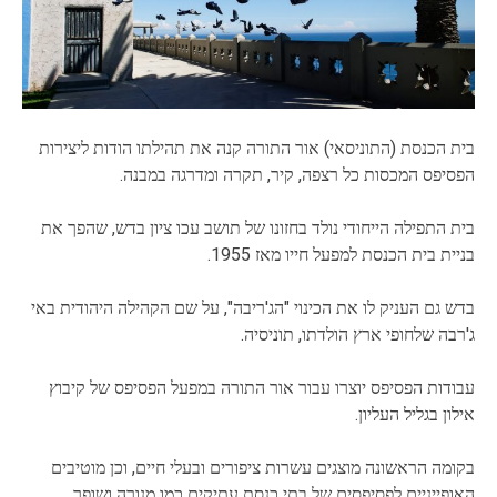
בית הכנסת (התוניסאי) אור התורה קנה את תהילתו הודות ליצירות
הפסיפס המכסות כל רצפה, קיר, תקרה ומדרגה במבנה.
בית התפילה הייחודי נולד בחזונו של תושב עכו ציון בדש, שהפך את
בניית בית הכנסת למפעל חייו מאז 1955.
בדש גם העניק לו את הכינוי "הג'ריבה", על שם הקהילה היהודית באי
ג'רבה שלחופי ארץ הולדתו, תוניסיה.
עבודות הפסיפס יוצרו עבור אור התורה במפעל הפסיפס של קיבוץ
אילון בגליל העליון.
בקומה הראשונה מוצגים עשרות ציפורים ובעלי חיים, וכן מוטיבים
האופייניים לפסיפסים של בתי כנסת עתיקים כמו מנורה ושופר.