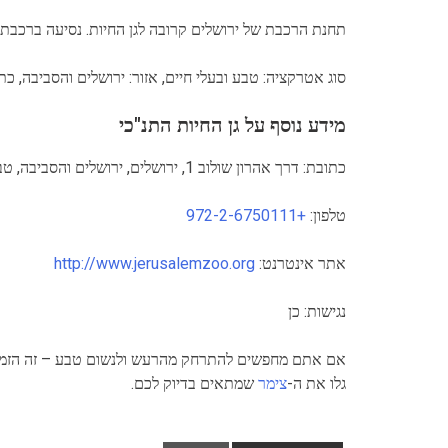
תחנת הרכבת של ירושלים קרובה לגן החיות. נסיעה ברכבת ל
סוג אטרקציה: טבע ובעלי חיים, אזור: ירושלים והסביבה, כתובת: דר
מידע נוסף על גן החיות התנ"כי
כתובת: דרך אהרון שולוב 1, ירושלים, ירושלים והסביבה, טבע ובעלי חיים
טלפון:
+972-2-6750111
אתר אינטרנט:
http://www.jerusalemzoo.org
נגישות: כן
אם אתם מחפשים להתרחק מהרעש ולנשום טבע – זה הזמן 
גלו את ה-
צימר
שמתאים בדיוק לכם.