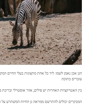
הגן אכן נאמן לשמו. ליד כל אחת מתצוגות בעלי החיים המ
עוברים בתוכה.
בין האטרקציות האחרות יש פילים, אזור אוסטרלי ובריכת פל
המבקרים יכולים להתרשם ממראה גן החיות המשתרע על כ-245 ק"מ בנסיעה ברכבת הגן ובמרכז המבקרים "תיבת נוח", הבנוי בצורת כלי השיט המקראי של שומר גן החיות הראשון בת