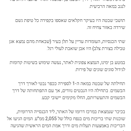
לנגב במאה הרביעית.
תושבי שבטה היו בעיקר חקלאים שאספו בקפידה כל טיפת גשם
שירדה באזור צחיח זה.
שתי הכנסיות, העומדות עדיין על תלן בעיר (שבאחת מהם נמצא אגן
טבילה בצורת צלב) היו אבן שואבת לעולי רגל.
במטע בן ימינו, הנמצא צפונית לאתר, נעשה שימוש בשיטות קדומות
לגידול סוגים שונים של פירות.
תחילתה של שבטה במאה ה-1 לספירה ככפר נבטי לאורך דרך
הבשמים. בתחילה היו הנבטים נוודים, אך עם התפתחותה של דרך
הבשמים והתעשרותם, החלו מקימים יישובי קבע.
בכיכר שנמצאת במרכז דרומו של האתר, ליד הכנסייה הדרומית,
שוכנות שתי בריכות מים בנפח כולל של 2,055 ממ"ע. המים הגיעו אל
הבריכות באמצעות תעלות מים ודרך אמת המים הראשית שהגיעה