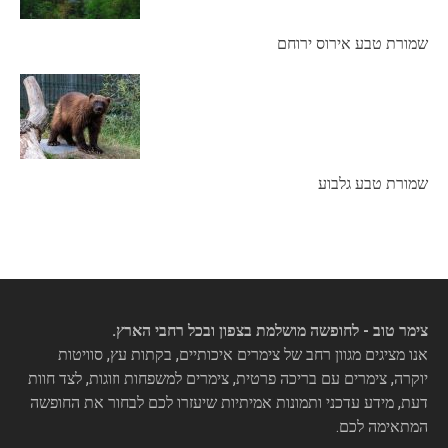
שמורת טבע אירוס ירוחם
שמורת טבע גלבוע
צימר טוב - לחופשה מושלמת בצפון ובכל רחבי הארץ.
אנו מציגים מגוון רחב של צימרים איכותיים, בקתות עץ, סוויטות
יוקרה, צימרים עם בריכה פרטית, צימרים למשפחות וזוגות, לצד חוות
דעת, מידע עדכני ותמונות אמיתיות שיעזרו לכם לבחור את החופשה
המתאימה לכם.