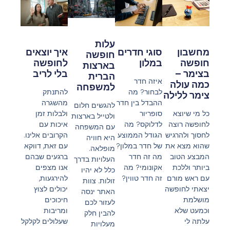
עלות
סוגי חדרים
איך יוצאים
מחשבון
חופשה
במלון
לחופשה
חופשה
בארצות
בלי לריב
בצימר –
הברית
איזה חדר
כמה עולה
למשפחה
לבחור? מה
להתנתק
צימר ללילה‎
ההבדל בין חדר
מהשגרה
להגשים חלום
סופריור
ולבלות זמן
כל מי שיוצא
ולטייל בארצות
לדלוקס? מה
איכות עם
לחופשה רוצה
עם המשפחה
הגודל הממוצע
הקרובים אלינו.
לחסוך ולהרגיש
היא חוויה
של חדר במלון?
עם זאת, דווקא
שהוא מצא את
מופלאה.
מה זה חדר
ברגעים שבהם
המבצע הטוב
העלויות בדרך
אקונומי? מה
אנו מצפים
ביותר וללכת
כלל לא יהיו
זה חדר טווין?
להירגעות,
עם ראש מורם
זולות. צוות
יכולים לצוץ
יצאתי לחופשה
האתר ינסה
חיכוכים
מושלמת
לעזור לכם
ומריבות
וכמעט שלא
להבין חלק
שעלולים לקלקל
עלתה לי
מעלויות