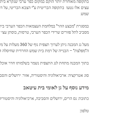
בתקופה מאוחרת יותר הוקם במקום כפר ערבי שנקרא בית ע
עצים אלו נטעו בתקופה הבריטית ע"י הצבא הבריטי, על ד
שמש.
במסגרת "מבצע ההר" במלחמת העצמאות הכפר הערבי בית 
מסביב לתל פזורים שרידי הכפר הערבי, טרסות, בוסתן עצי שק
מעל גג המבנה ניתן לערוך תצפית נוף של 360 מעלות על מישור החוף והרי ירושלים, מושב בר גיורא ונס הרים,
ה"מפלצת" – הבנייה של רמת בית שמש החרדית שחיסלה דו
בתוך המבנה מתחת לגג התצפית נשמר בשלמותו חדר אוכל צ
סוג אטרקציה: ארכיאולוגיה והיסטוריה, אזור: ירושלים והסב
מידע נוסף על גן לאומי בית עיטאב
כתובת: נס הרים, ירושלים והסביבה, ארכיאולוגיה והיסטוריה
טלפון: