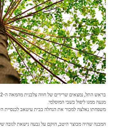
מנעה ממנו ליפול בשבי המוסלמי.
משפחתו נאלצה למכור את הנחלה בבית עיטאב לכנסיית הקב
המבנה שהיה מבוצר היטב, הוקם על גבעה נישאת לגובה של 665 מ', לגבעה חשיבות אסטרטגית מאחר והמבנה שלט על כול האזור, ושמר על דרך רומית קדומה שעלתה מעמק האלה לירושל