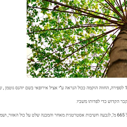
בראש התל, נמצאים שרידים של חווה צלבנית מהמאה ה-12 לספירה, החווה הוקמה ככול הנראה ע"י אציל אירופ
ר הקדוש כדי לפדותו משביו.
ים.