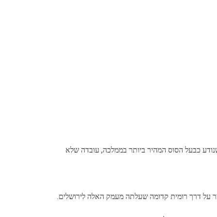
אי בשם יוהנס גוטמן , שנודע כבעל הסוס המהיר ביותר בממלכה, עובדה שלא