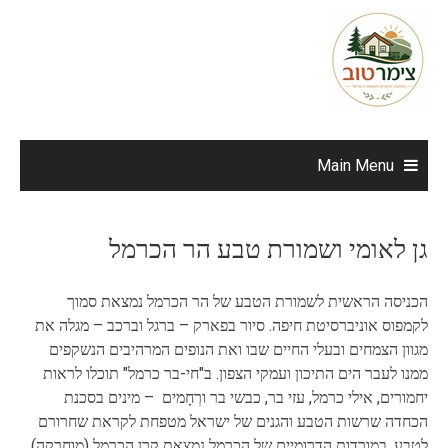
Ski
t
conten
Main Menu
גן לאומי ושמורת טבע הר הכרמל
הכניסה הראשית לשמורת הטבע של הר הכרמל נמצאת סמוך
לקמפוס אוניברסיטת חיפה. סיור בפארק – ברגל וברכב – מגלה את
מגוון הצמחים ובעלי החיים שבו ואת הנופים המרהיבים הנשקפים
ממנו לעבר הים התיכון ועמקי הצפון. ב"חי-בר כרמל" תוכלו לראות
יחמורים, אילי כרמל, עזי בר, כבשי בר ורְחָמים – מינים בסכנת
הכחדה שרשות הטבע והגנים של ישראל מטפחת לקראת שחרורם
לטבע. במורדות הדרומיים של הכרמל נמצאת קרן הכרמל (מוחרקה),