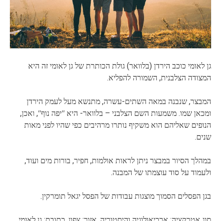
גן לאומי כוכב הירדן (בלוואר) גולת הכותרת של גן לאומי זה היא
המצודה הצלבנית, השמורה להפליא.
המבצר, שנבנה במאה השתים-עשרה, מתנשא מעל לעמק הירדן
ומכאן שמו. משמעות השם הצלבני – בלוואר- היא
ʺ
יפה נוף
ʺ
, ואכן,
הנופים שאליהם הוא משקיף נותרו מרהיבים כפי שהיו לפני מאות
שנים.
במהלך הסיור במבצר ניתן לראות אולמות, חפיר, בורות מים ועוד,
ולעמוד על סוד עוצמתו של המבנה.
בגן הפסלים הסמוך מוצגות עבודות של הפסל יגאל תומרקין.
סוג אטרקציה: ארכיאולוגיה והיסטוריה, אזור: צפון, כתובת: גן לאומי