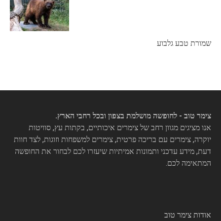
שמורת טבע גלבוע
צימר טוב - לחופשה מושלמת בצפון ובכל רחבי הארץ.
אנו מציגים מגוון רחב של צימרים איכותיים, בקתות עץ, סוויטות
יוקרה, צימרים עם בריכה פרטית, צימרים למשפחות וזוגות, לצד חוות
דעת, מידע עדכני ותמונות אמיתיות שיעזרו לכם לבחור את החופשה
המתאימה לכם.
אודות צימר טוב