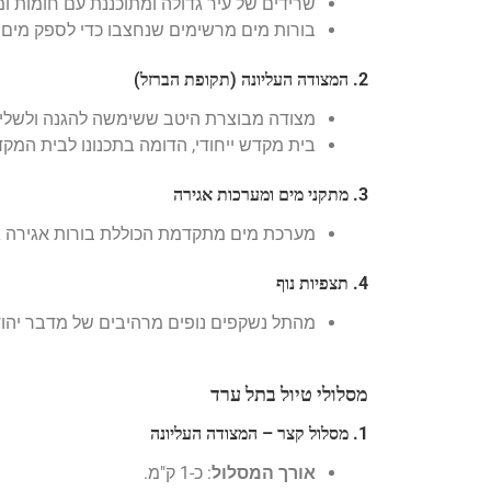
שרידים של עיר גדולה ומתוכננת עם חומות ומב
בורות מים מרשימים שנחצבו כדי לספק מים
2. המצודה העליונה (תקופת הברזל)
מצודה מבוצרת היטב ששימשה להגנה ולשליט
בית מקדש ייחודי, הדומה בתכנונו לבית המקד
3. מתקני מים ומערכות אגירה
מערכת מים מתקדמת הכוללת בורות אגירה גד
4. תצפיות נוף
מהתל נשקפים נופים מרהיבים של מדבר יהודה 
מסלולי טיול בתל ערד
1. מסלול קצר – המצודה העליונה
אורך המסלול
: כ-1 ק"מ.