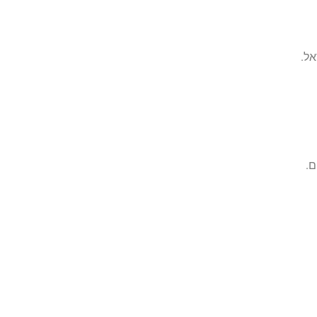
אל.
ם.