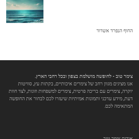
החוף הנפרד אשדוד
צימר טוב - לחופשה מושלמת בצפון ובכל רחבי הארץ.
אנו מציגים מגוון רחב של צימרים איכותיים, בקתות עץ, סוויטות
יוקרה, צימרים עם בריכה פרטית, צימרים למשפחות וזוגות, לצד חוות
דעת, מידע עדכני ותמונות אמיתיות שיעזרו לכם לבחור את החופשה
המתאימה לכם.
אודות צימר טוב