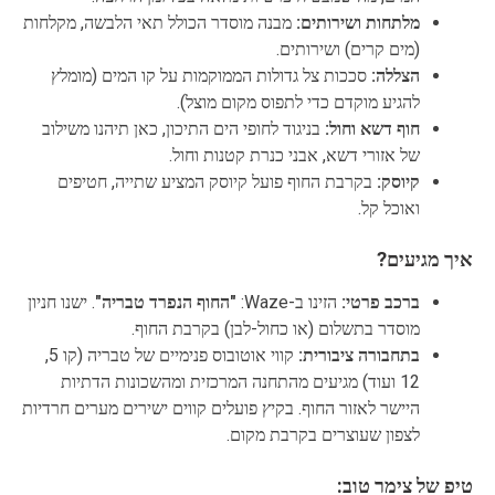
מלתחות ושירותים:
מבנה מוסדר הכולל תאי הלבשה, מקלחות
(מים קרים) ושירותים.
הצללה:
סככות צל גדולות הממוקמות על קו המים (מומלץ
להגיע מוקדם כדי לתפוס מקום מוצל).
חוף דשא וחול:
בניגוד לחופי הים התיכון, כאן תיהנו משילוב
של אזורי דשא, אבני כנרת קטנות וחול.
קיוסק:
בקרבת החוף פועל קיוסק המציע שתייה, חטיפים
ואוכל קל.
איך מגיעים?
ברכב פרטי:
הזינו ב-Waze:
"החוף הנפרד טבריה"
. ישנו חניון
מוסדר בתשלום (או כחול-לבן) בקרבת החוף.
בתחבורה ציבורית:
קווי אוטובוס פנימיים של טבריה (קו 5,
12 ועוד) מגיעים מהתחנה המרכזית ומהשכונות הדתיות
היישר לאזור החוף. בקיץ פועלים קווים ישירים מערים חרדיות
לצפון שעוצרים בקרבת מקום.
טיפ של צימר טוב: