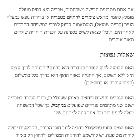
אם אתם מתכננים חופשה משפחתית, טבריה היא בסיס מעולה.
מומלץ להזמין מראש
צימרים לדתיים בטבריה
או בדירות נופש במעלה
העיר (קריית שמואל), המותאמות בדיוק לצרכי המשפחה החרדית.
לאחר הים, תוכלו לצאת לשיט בספינה על הכנרת – חוויה שילדים
מאוד אוהבים.
שאלות נפוצות
האם הכניסה לחוף הנפרד בטבריה היא בחינם?
הכניסה לחוף עצמו
היא ללא תשלום, אך החנייה באזור החוף היא בדרך כלל בתשלום
(חניוני עירייה או כחול-לבן).
האם הגברים והנשים רוחצים באותן שעות?
כן, בחוף הנפרד בטבריה
ישנם שני מתחמים נפרדים שפועלים
במקביל
, כך שכל המשפחה
יכולה להגיע יחד וכל אחד פונה למתחם שלו.
האם המים בחוף עמוקים?
בדומה לרוב חופי הכנרת, הקרקעית יכולה
להיות משופעת. יש להישמע להוראות המצילים ולרחוץ רק באזור