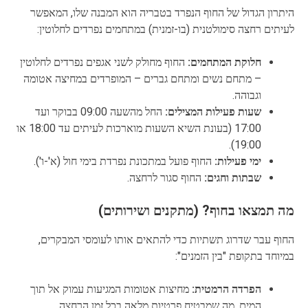
היתרון הגדול של החוף הנפרד בטבריה הוא המבנה שלו, המאפשר
לעיתים רחצה סימולטנית (בו-זמנית) במתחמים נפרדים לחלוטין:
חלוקת המתחמים:
החוף מחולק לשני אגפים נפרדים לחלוטין
– מתחם נשים ומתחם גברים – המופרדים במחיצה אטומה
וגבוהה.
שעות פעילות המצילים:
החל מהשעה 09:00 בבוקר ועד
17:00 (בעונת השיא השעות מוארכות לעיתים עד 18:00 או
19:00).
ימי פעילות:
החוף פועל במתכונת נפרדת בימי חול (א'-ו').
שבתות וחגים:
החוף סגור לרחצה.
מה תמצאו בחוף? (מתקנים ושירותים)
החוף עבר שדרוג תשתיות כדי להתאים אותו לעומסי המבקרים,
במיוחד בתקופת "בין הזמנים":
הפרדה הרמטית:
מחיצות אטומות המגיעות עמוק אל תוך
המים, מה שמבטיח פרטיות מלאה בכל זמן הרחצה.