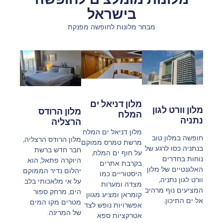
בישראל
מבחר מלונות לחופשה מפנקת
מלון דניאל ים
מלון וורט לגון
מלון הרודס
המלח
נתניה
הרצליה
​מלון דניאל ים המלח
חופשה במלון טוב
מלון הרודס הרצליה,
מרשת טמרס ממוקם
בנתניה כסו לרגע של
חבר חדש ברשת
על חוף ים המלח,
נוחות בחדרים
היוקרה פתאל, הוא
בקרבת אתרים
האלגנטיים של מלון
יהלום נדיר הממוקם
היסטוריים כמו
וורט לגון נתניה,
על אי מלאכותי בלב
מצדה ומערות
המציעים נוף מרהיב
הים, מרחק ספור
קומראן ומציע מגוון
אל ים התיכון.
מטרים מקו המים
אפשרויות נופש לצד
של המרינה.
אטרקציות ספא