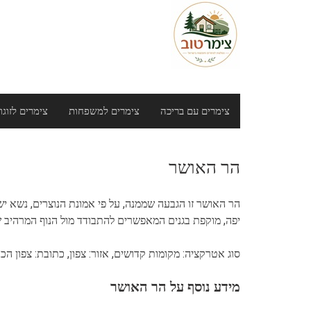
Ski
t
conten
צימרים עם בריכה
צימרים למשפחות
צימרים לזוגו
הר האושר
הר האושר זו הגבעה שממנה, על פי אמונת הנוצרים, נשא
יפה, מוקפת בגנים המאפשרים להתבודד מול הנוף המרהיב של
סוג אטרקציה: מקומות קדושים, אזור: צפון, כתובת: צפון הכ
מידע נוסף על הר האושר