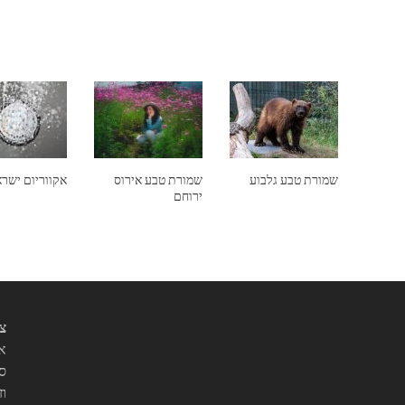
שמורת טבע גלבוע
שמורת טבע אירוס
אקווריום ישר
ירוחם
צי
אנ
סו
וז