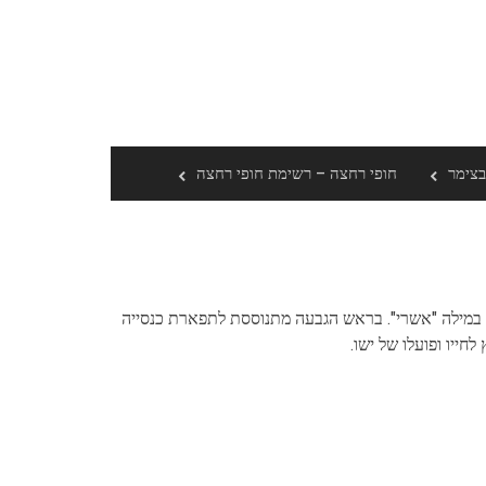
בצימר
חופי רחצה – רשימת חופי רחצה
 במילה "אשרי". בראש הגבעה מתנוססת לתפארת כנסייה
ייו ופועלו של ישו.