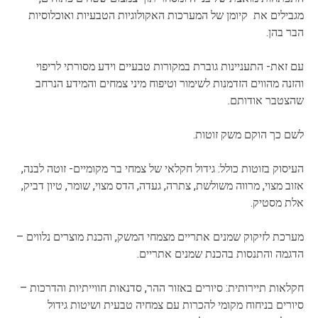
מגבילים את קיומן של המערכות האקולוגיות הטבעיות ואוכלוסיות
הבר בהן.
עם זאת- התעניינות גוברת במקורות טבעיים וידע מסורתי לריפוי
והזנה מהווים הזדמנות לשימור וטיפוח מיני צמחים והמידע הנרחב
שהצטבר אודותם.
לשם כך הוקם משק זוטות.
העיסוק בזוטות כולל: גידול חקלאי של צמחי בר מקומיים- זוטה לבנה,
אזוב מצוי, מרווה משולשת, צתרה, געדה, הדס מצוי, שומר, טיון דביק,
אלת מסטיק.
מערכת לזיקוק שמנים אתריים מצמחי המשק, והכנת מוצרים נלווים –
הדגמה והתנסות בהכנת שמנים אתריים.
חקלאות תיירותית: סיורים באזור ההר, סדנאות חווייתיות והדרכות –
סיורים בניחוח מקומי להכרות עם צמחיה טבעית ושיטות גידול