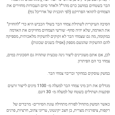
הבר בשטחים במושב כרם מהר"ל ולאחר סיום העבודות מחזירים את
הצמחים לתוואי הפרויקט (לפי תוכנית של אדריכל נוף).
הסיבה העיקרית לשתילת צמחי הבר בשולי הכביש היא כדי "להחזיק"
את האדמה, שלא יהיה סחף- שורשי הצמחים מחזיקים את האדמה
במקומה, מה גם שצמחי הבר לא זקוקים להשקיה מלאכותית, מספיקה
להם ההשקיה שהגשם מספק (אפילו בשנים שכונות).
לכן, אם אתם מעוניינים ליצור גינה טבעית שתהיה גם חסכונית במים,
צמחי בר הם הפיתרון.
במשק עוסקים במחקר ובריבוי צמחי הבר.
מגדלים את רוב מיני צמחי הבר למעלה מ- 1100 מינים לייצור זרעים
ופקעות ושתילים בשטח של למעלה מ- 30 דונם.
כאשר המשק מתחיל לפורח מתחילה עונת הסיורים- מרבדים של
רקפות, ציפורנית מצרית, בן חצב יקינטוני, עריוני צהוב, חרציות, פרגים