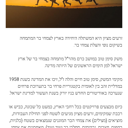
זרעים מציון היא המשתלה היחידה בארץ לצמחי בר המתמחה
בשיקום נופי והצלת צמחי בר.
משק סימן טוב במושב כרם מהר"ל מתמחה בצמחי בר של ארץ
ישראל למן הימים הראשונים של היותה מדינה.
מקימי המשק, סימן טוב חיים והלה ז"ל, זיכו את המדינה בשנת 1958
במדליית זהב בין לאומית בקטגוריית פרחי בר בתערוכת פרחים
שנערכה באודיטורים החדש בניו יורק בשנת העשור למדינת ישראל.
כיום מבצעים פרויקטים בכל רחבי הארץ, כמעט כל שכונה, כביש או
רכבת שמקימים, זרעים מציון מגיעים לשטח לפני תחילת העבודות,
מוציאים (מצילים) את צמחי הבר המוגנים שנמצאים בשטח (כלניות,
רקפות, חצבים, נרקיסים, סחלבי בר ועוד ועוד), מאחסנים את צמחי