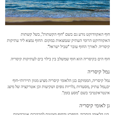
חוף האקוודוקט נודע גם בשם "חוף הקשתות", בשל קשתות
האקוודוקט הרומי העתיק שנמצאות במקום. החוף נמצא ליד עתיקות
קיסריה. לאורך החוף עובר "שביל ישראל".
חוף הים בקיסריה הוא חוף שמשלב בין בילוי בים לעתיקות קיסריה.
נמל קיסריה
נמל קיסריה, הממוקם בגן הלאומי קיסריה מציע מגוון תיירותי-חוף
ים,נמל עתיק ,מסעדות ,גלריות נופים ושקיעות וכן אטרקציה של מיצג
אינטראקטיבי בשם "מסע בזמן".
גן לאומי קיסריה
הגן הלאומי קיסריה, המפרץ והחוף מציעים למבקרים אטרקציות