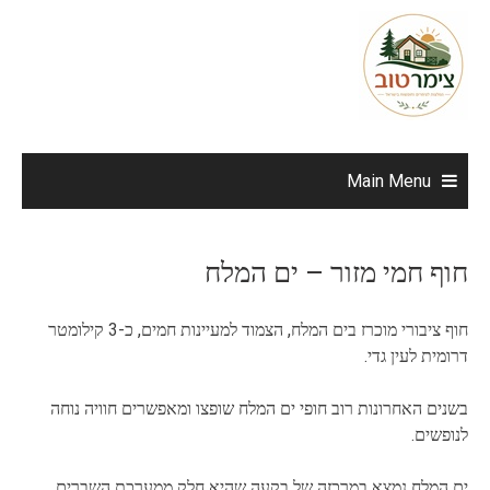
Ski
t
conten
Main Menu
חוף חמי מזור – ים המלח
חוף ציבורי מוכרז בים המלח, הצמוד למעיינות חמים, כ-3 קילומטר
דרומית לעין גדי.
בשנים האחרונות רוב חופי ים המלח שופצו ומאפשרים חוויה נוחה
לנופשים.
ים המלח נמצא במרכזה של בקעה שהיא חלק ממערכת השברים