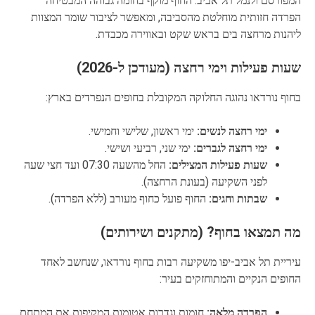
המפורסם ולנמל תל אביב. החוף מוקף בחומה גבוהה המבטיחה
הפרדה חזותית מוחלטת מהסביבה, ומאפשר לציבור שומר המצוות
ליהנות מרחצה בים בראש שקט ובאווירה מכבדת.
שעות פעילות וימי רחצה (מעודכן ל-2026)
בחוף נורדאו נהוגה החלוקה המקובלת בחופים הנפרדים בארץ:
ימי רחצה לנשים:
ימי ראשון, שלישי וחמישי.
ימי רחצה לגברים:
ימי שני, רביעי ושישי.
שעות פעילות המצילים:
החל מהשעה 07:30 ועד חצי שעה
לפני השקיעה (בעונת הרחצה).
שבתות וחגים:
החוף פועל כחוף מעורב (ללא הפרדה).
מה תמצאו בחוף? (מתקנים ושירותים)
עיריית תל אביב-יפו משקיעה רבות בחוף נורדאו, שנחשב לאחד
החופים הנקיים והמתוחזקים בעיר:
הפרדה מלאה:
חומות וגדרות אטומות המקיפות את המתחם