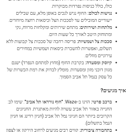
כולו, כולל כניסות נפרדות מבוקרות.
נגישות לכולם:
החוף נגיש לנכים באופן מלא, עם שבילים
ייעודיים המובילים עד לסככות הצל וכיסאות רחצה מיוחדים.
מלתחות ושירותים:
מתחם שירותים ומקלחות מרווח, נקי
ומתוחזק היטב לאורך כל שעות היום.
סככות צל ושמשיות:
פריסה רחבה של סככות צל קבועות ללא
תשלום, ואפשרות להשכרת כיסאות ושמשיות במחירים
עירוניים מוזלים.
קיוסק ומסעדה:
בקרבת החוף (מחוץ למתחם הנפרד) ישנם
מגוון דוכני מזון ומסעדות. מומלץ לבדוק את רמת הכשרות של
כל עסק בנמל תל אביב הסמוך.
איך מגיעים?
ברכב פרטי:
הזינו ב-Waze:
"חוף נורדאו תל אביב"
. שימו לב:
החנייה באזור תל אביב עשויה להיות מאתגרת. החניונים
הקרובים ביותר הם חניוני נמל תל אביב (חניון רדינג או חניון
הנמל בתשלום).
בתחבורה ציבורית:
קווים רבים מגיעים לרחוב הירקון או לצפון