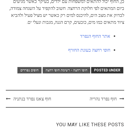
כן, החוף יכול להתאים למשפחות עם ילדים, בעיקר כאשר מגיעים
ביום המתאים לפי חלוקת הרחצה. חשוב להקפיד על השגחה צמודה,
לבדוק את מצב הים, להיכנס למים רק כאשר יש מציל פעיל ולהביא
ציוד מתאים כמו מים, כובעים, קרם הגנה, מגבות ונעלי ים.
אתר החוף הנפרד
חופי רחצה בעונת החורף
POSTED UNDER
חופי רחצה - רשימת חופי רחצה
חופים נפרדים
Post
חוף נפרד נהריה
חוף צאנז נפרד בנתניה
navigation
YOU MAY LIKE THESE POSTS