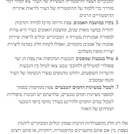
למבקרים הצצה להיסטוריה העשירה של העיר. צא לסיור רגלי
מודרך כדי ללמוד על ההיסטוריה של העיר ולראות אתריה
ההיסטוריים הרבים.
בקרו במושבת האמנים
: צפת הייתה מרכז למידה ותרבות
יהודית במשך מאות שנים, ומושבת האמנים בעיר היא עדות
למסורת אמנותית עשירה זו. המבקרים יכולים לראות יצירות
אמנות של אמנים מקומיים, ואפילו לקחת חלק בסדנה ליצירת
יצירת מופת משלהם.
טיול בגבעות שמסביב
: הגבעות המקיפות את צפת הן יעד
פופולרי למטיילים ולחובבי טבע. צאו לטיול בין הגבעות
והיערות השופעים, ותיהנו מהנופים עוצרי הנשימה של העיר
והנוף שמסביב.
לטבול במעיינות החמים הטבעיים
: צפת ממוקמת בסמוך
למספר מעיינות חמים טבעיים, שלדעתם יש תכונות טיפוליות.
לטבול במים החמים ולהירגע בעודך מוקף ביופי הטבעי
המדהים של האזור.
אלו רק חלק מהפעילויות הרבות שמהן יכולים המבקרים ליהנות
בצפת. בין אם אתם מתעניינים בהיסטוריה, רוחניות, או סתם רוצים