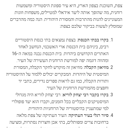
צפת, השוכנת בצפון הארץ, היא עיר ספוגת היסטוריה ומשמעות
רוחנית, מה שהופך אותה ליעד אידאלי למטיילים, משפחות וזוגות
המעוניינים להנות מהתרבות והמסורת היהודית. הנה כמה מהדברים
שמומלץ לעשות בביקור שלכם בצפת:
בקרו בבתי הכנסת
: בצפת נמצאים בתי כנסת היסטוריים
רבים, ביניהם בית הכנסת ארי האשכנזי, הנחשב לאחד
האתרים הקדושים ביהדות. בית הכנסת נבנה במאה ה-16
ומהווה דוגמה יפה למורשת הרוחנית העשירה של העיר.
מוזיאון הקבלה
: מוזיאון זה מוקדש לחקר הקבלה, המסורת
המיסטית של היהדות. המבקרים יכולים ללמוד על ההיסטוריה
ותורות הקבלה, כמו גם לראות ספרים נדירים, כתבי יד
וחפצים מהמורשת הרוחנית של העיר.
בקרו בקבר רבי יצחק לוריא
: רבי יצחק לוריא היה מגדולי
המיסטיקנים הקבליים בכל הזמנים, וקברו הוא יעד פופולרי
למי שמתעניין בהיסטוריה של הרוחניות היהודית.
סיור רגלי בעיר העתיקה
: העיר העתיקה של צפת מלאה
ברחובות צרים ומפותלים, בתי אבן וחצרות נסתרות, ומציעה