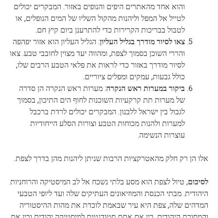
והוא אחד מהאתרים היפים והנופים באזור. המבקרים יכולים
לטייל אל המפל וליהנות מהקול השליו של המים הנופלים, או
לטבול בבריכות הקרירות כדי להתרענן ביום קיץ חם.
צאו לסיור מודרך בגליל העליון
: הגליל העליון הוא אזור יפהפה
והררי השוכן בסמוך לצפת, ומהווה יעד מצוין לחובבי טבע. צאו
לסיור מודרך באזור כדי לראות את פלאי הטבע הרבים שלו,
כולל גבעות, עמקים ומפלים ציוריים.
ביקור במערות ראש הנקרה
: מערות ראש הנקרה הן סדרה
של מערות תת קרקעיות השוכנות לחוף הים התיכון, בסמוך
לגבול בין ישראל ללבנון. המבקרים יכולים לרדת ברכבל
למערות ולהנות מכוחות הטבע וצורות הסלע הייחודיות
עוצרות הנשימה.
אלו הן רק חלק מהאטרקציות הרבות שניתן ליהנות מהן בדרך לצפת.
לסיכום
, טיול לצפת הוא מסע בלתי נשכח אל לב המיסטיקה והרוחניות
היהודית. מבתי הכנסת והמוזיאונים העתיקים שלה ועד ליופי הטבעי
המדהים שלה, צפת היא עיר שבאמת לוכדת את מהות ההיסטוריה
והמסורת היהודית. בין אם אתם סטודנטים למיסטיקה יהודית ובין אם