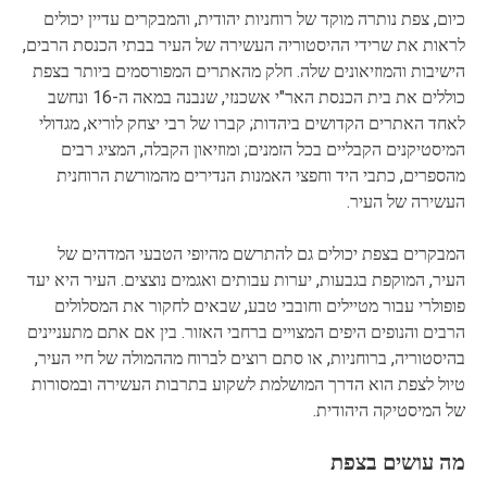
כיום, צפת נותרה מוקד של רוחניות יהודית, והמבקרים עדיין יכולים
לראות את שרידי ההיסטוריה העשירה של העיר בבתי הכנסת הרבים,
הישיבות והמוזיאונים שלה. חלק מהאתרים המפורסמים ביותר בצפת
כוללים את בית הכנסת האר"י אשכנזי, שנבנה במאה ה-16 ונחשב
לאחד האתרים הקדושים ביהדות; קברו של רבי יצחק לוריא, מגדולי
המיסטיקנים הקבליים בכל הזמנים; ומוזיאון הקבלה, המציג רבים
מהספרים, כתבי היד וחפצי האמנות הנדירים מהמורשת הרוחנית
העשירה של העיר.
המבקרים בצפת יכולים גם להתרשם מהיופי הטבעי המדהים של
העיר, המוקפת בגבעות, יערות עבותים ואגמים נוצצים. העיר היא יעד
פופולרי עבור מטיילים וחובבי טבע, שבאים לחקור את המסלולים
הרבים והנופים היפים המצויים ברחבי האזור. בין אם אתם מתעניינים
בהיסטוריה, ברוחניות, או סתם רוצים לברוח מההמולה של חיי העיר,
טיול לצפת הוא הדרך המושלמת לשקוע בתרבות העשירה ובמסורות
של המיסטיקה היהודית.
מה עושים בצפת