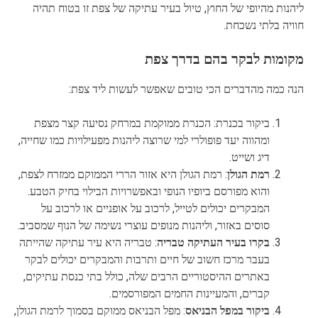
ליהנות מהיופי של החוץ, טיול בעיר עתיקה של צפת זו בטוח תהיה
חוויה בלתי נשכחת.
מקומות לבקר בהם בדרך צפת
הנה כמה מהדברים הכי טובים שאפשר לעשות ליד צפת:
ביקור בכנרת: הכנרת ממוקמת במרחק נסיעה קצר מצפת
ומהווה יעד פופולרי למי שרוצה ליהנות מפעילויות כמו שחייה,
דיג ושייט.
רמת הגולן
: רמת הגולן היא אזור הררי הממוקם ממזרח לצפת,
והוא מפורסם ביופיו הנופי ובאפשרויות הבילוי בחיק הטבע.
המבקרים יכולים לטייל, לרכוב על אופניים או לרכוב על
סוסים באזור, וליהנות מנופים עוצרי נשימה של הנוף שמסביב.
בקרו בעיר העתיקה טבריה
: טבריה היא עיר עתיקה שהייתה
בעבר מרכז חשוב של חיים ותרבות והמבקרים יכולים לבקר
באתרים ההיסטוריים הרבים שלה, כולל בתי כנסת עתיקים,
קברים, והמעיינות החמים המפורסמים.
ביקור במפל הבניאס
: מפל הבניאס ממוקם בסמוך לרמת הגולן,