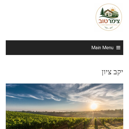
Ski
t
conten
Main Menu
יקב ציון