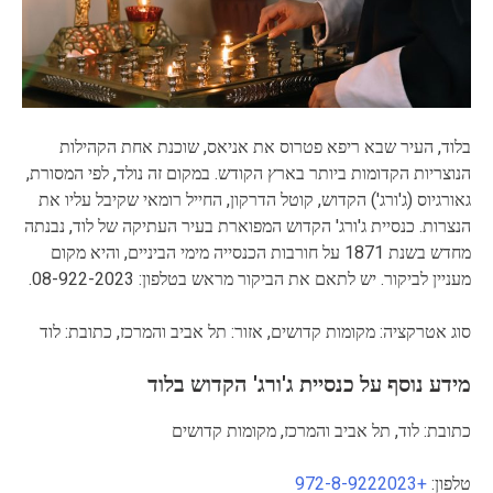
בלוד, העיר שבא ריפא פטרוס את אניאס, שוכנת אחת הקהילות
הנוצריות הקדומות ביותר בארץ הקודש. במקום זה נולד, לפי המסורת,
גאורגיוס (ג'ורג') הקדוש, קוטל הדרקון, החייל רומאי שקיבל עליו את
הנצרות. כנסיית ג'ורג' הקדוש המפוארת בעיר העתיקה של לוד, נבנתה
מחדש בשנת 1871 על חורבות הכנסייה מימי הביניים, והיא מקום
מעניין לביקור. יש לתאם את הביקור מראש בטלפון: 08-922-2023.
סוג אטרקציה: מקומות קדושים, אזור: תל אביב והמרכז, כתובת: לוד
מידע נוסף על כנסיית ג'ורג' הקדוש בלוד
כתובת: לוד, תל אביב והמרכז, מקומות קדושים
טלפון:
+972-8-9222023