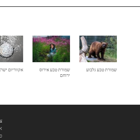
שמורת טבע גלבוע
שמורת טבע אירוס
אקווריום ישר
ירוחם
צי
אנ
סו