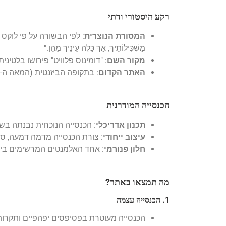
רקע היסטורי ודתי
המסורת הנוצרית
מַשְׁכִּילוֹתֵיךְ, אַךְ כָּלֶה עֵינֵיךְ מֵהֵן."
מקור השם
: "דומינוס פלוויט" פירושו בלטינית
האתר הקדום
: בתקופה הביזנטית (המאה ה-7) נבנה במקום מנזר, ושרידיו נחשפו מתחת לכנסייה הנוכחית.
הכנסייה המודרנית
תכנון אדריכלי
: הכנסייה הנוכחית נבנתה בשנת 1955 על ידי האדריכל האיטלקי אנטוניו 
עיצוב ייחודי
: צורת הכנסייה מדמה דמעה, סמ
חלון פנורמי
: אחד האלמנטים המרשימים ביות
מה תמצאו באתר?
1. הכנסייה עצמה
הכנסייה מעוטרת בפסיפסים יפהפיים ותקרו