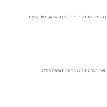
החורבן העתידי של העיר. "כִּי לוּ הֵכַּרְתְּ גַּם אַתְּ בְּיוֹם זֶה אֶת
עיר העתיקה, כולל הר הבית וכיפת הסלע.