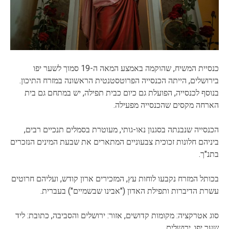
כנסיית המשיח, שהוקמה באמצע המאה ה-19 סמוך לשער יפו
בירושלים, הייתה הכנסייה הפרוטסטנטית הראשונה במזרח התיכון.
בנוסף לכנסייה, הפועלת גם כיום כבית תפילה, יש במתחם גם בית
הארחה מקסים שהכנסייה מפעילה.
הכנסייה שנבנתה בסגנון נאו-גותי, מעוטרת בסמלים תנכיים רבים,
ביניהם חלונות זכוכית צבעוניים המתארים את שבעת המינים הנזכרים
בתנ"ך.
בכותל המזרח נקבעו לוחות עץ, המזכירים ארון קודש, ועליהם חרוטים
עשרת הדיברות ותפילת האדון ("אבינו שבשמיים") בעברית.
סוג אטרקציה: מקומות קדושים, אזור: ירושלים והסביבה, כתובת: ליד
שער יפו, ירושלים