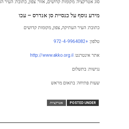
סוג אטרקציה: מקומות קדושים, אזור: צפון, כתובת: העיר ה
מידע נוסף על כנסיית סן אנדרס – עכו
כתובת: העיר העתיקה, צפון, מקומות קדושים
טלפון:
+972-4-9964082
אתר אינטרנט:
http://www.akko.org.il
נגישות: בתשלום
שעות פתיחה: בתאום מראש
POSTED UNDER
אטרקציות