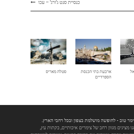
כנסיית סנט ג'ורג' – עכו
אל
ארבעת בתי הכנסת
סטלה מאריס
הספרדיים
מר טוב - לחופשה מושלמת בצפון ובכל רחבי הארץ.
ו מציגים מגוון רחב של צימרים איכותיים, בקתות עץ,