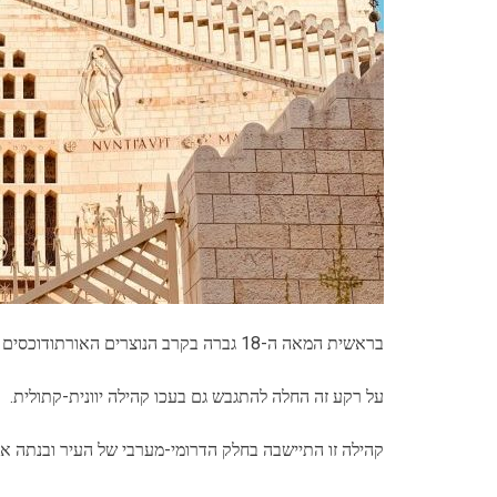
בראשית המאה ה-18 גברה בקרב הנוצרים האורתודוכסים בארצות המזרח (ובכלל זה בא"י) הנטייה לקבל עליהם את מרות האפיפיור ברומא.
על רקע זה החלה להתגבש גם בעכו קהילה יוונית-קתולית.
קהילה זו התיישבה בחלק הדרומי-מערבי של העיר ובנתה א