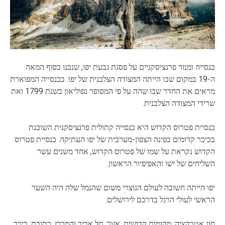
כנסייה ומנזר פרנציסקניים על פסגת גבעת יפו, שנבנו בסוף המאה
ה-19 במקום שבו הייתה המצודה הצלבנית של יפו. בכנסייה המפוארת
מראים את החדר שבו שהה על פי המסופר נפוליאון בשנת 1799 ואת
שרידי המצודה הצלבנית.
כנסיית פטרוס הקדוש היא כנסייה קתולית פרנציסקנית השוכנת
בכיכר קדומים בפינה הצפון-מערבית של יפו העתיקה. כנסיית פטרוס
הקדוש נקראת על שמו של פטרוס הקדוש, אחד משנים עשר
השליחים של ישו והאפיפיור הראשון.
יפו הייתה חשובה לעולם הנוצרי משום שהנמל שלה היה השער
הראשי לעולי הרגל בדרכם לירושלים.
סוג אטרקציה: מקומות קדושים, אזור: תל אביב והמרכז, כתובת: כיכר