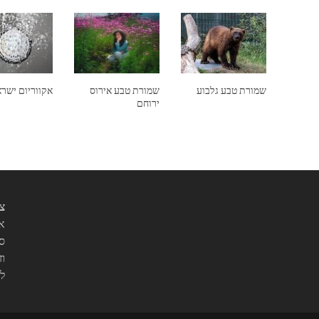
שמורת טבע גלבוע
שמורת טבע אירוס
אקווריום ישר
ירוחם
צי
אנ
סו
וז
ל