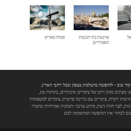
אל
ארבעת בתי הכנסת
סטלה מאריס
הספרדיים
מר טוב - לחופשה מושלמת בצפון ובכל רחבי הארץ.
ו מציגים מגוון רחב של צימרים איכותיים, בקתות עץ,
ויטות יוקרה, צימרים עם בריכה פרטית, צימרים למשפחות
וגות, לצד חוות דעת, מידע עדכני ותמונות אמיתיות שיעזרו
כם לבחור את החופשה המתאימה לכם.