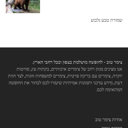
שמורת טבע גלבוע
צימר טוב - לחופשה מושלמת בצפון ובכל רחבי הארץ.
אנו מציגים מגוון רחב של צימרים איכותיים, בקתות עץ, סוויטות
יוקרה, צימרים עם בריכה פרטית, צימרים למשפחות וזוגות, לצד חוות
דעת, מידע עדכני ותמונות אמיתיות שיעזרו לכם לבחור את החופשה
המתאימה לכם.
אודות צימר טוב