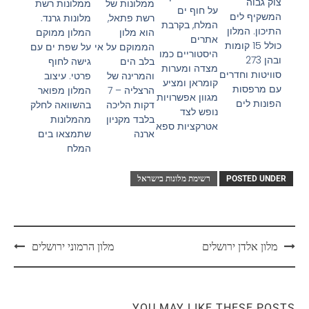
צוק גבוה
ממלונות רשת
ממלונות של
על חוף ים
המשקיף לים
מלונות גרנד.
רשת פתאל,
המלח, בקרבת
התיכון. המלון
המלון ממוקם
הוא מלון
אתרים
כולל 15 קומות
על שפת ים עם
הממוקם על אי
היסטוריים כמו
ובהן 273
גישה לחוף
בלב הים
מצדה ומערות
סוויטות וחדרים
פרטי. עיצוב
והמרינה של
קומראן ומציע
עם מרפסות
המלון מפואר
הרצליה – 7
מגוון אפשרויות
הפונות לים
בהשוואה לחלק
דקות הליכה
נופש לצד
מהמלונות
בלבד מקניון
אטרקציות ספא
שתמצאו בים
ארנה
המלח
POSTED UNDER
רשימת מלונות בישראל
מלון אלדן ירושלים
מלון הרמוני ירושלים
YOU MAY LIKE THESE POSTS