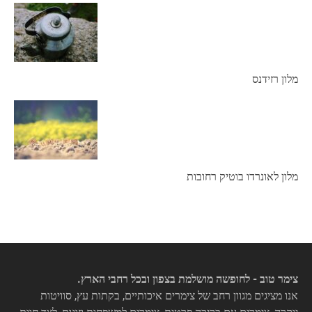
מלון רזידנס
מלון לאונרדו בוטיק רחובות
צימר טוב - לחופשה מושלמת בצפון ובכל רחבי הארץ.
אנו מציגים מגוון רחב של צימרים איכותיים, בקתות עץ, סוויטות