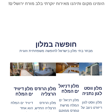
הזמינו מקום ותיהנו מאירוח יוקרתי בלב מזרח ירושלים!
חופשה במלון
מבחר בתי מלון בישראל לחופשה משפחתית וזוגית
מלון דניאל
מלון ווסט
מלון דיוויד
מלון הרודס
ים המלח
לגון נתניה
ים המלח
הרצליה
​מלון דניאל ים
מלון ווסט לגון
דיוויד ים המלח
מלון הרודס
המלח מרשת
ריזורט ניצב על
הוא אחד
הרצליה החדש,
טמרס ממוקם