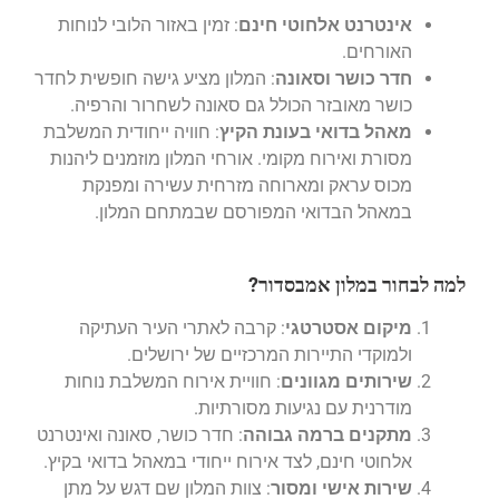
אינטרנט אלחוטי חינם
: זמין באזור הלובי לנוחות
האורחים.
חדר כושר וסאונה
: המלון מציע גישה חופשית לחדר
כושר מאובזר הכולל גם סאונה לשחרור והרפיה.
מאהל בדואי בעונת הקיץ
: חוויה ייחודית המשלבת
מסורת ואירוח מקומי. אורחי המלון מוזמנים ליהנות
מכוס עראק ומארוחה מזרחית עשירה ומפנקת
במאהל הבדואי המפורסם שבמתחם המלון.
למה לבחור במלון אמבסדור?
מיקום אסטרטגי
: קרבה לאתרי העיר העתיקה
ולמוקדי התיירות המרכזיים של ירושלים.
שירותים מגוונים
: חוויית אירוח המשלבת נוחות
מודרנית עם נגיעות מסורתיות.
מתקנים ברמה גבוהה
: חדר כושר, סאונה ואינטרנט
אלחוטי חינם, לצד אירוח ייחודי במאהל בדואי בקיץ.
שירות אישי ומסור
: צוות המלון שם דגש על מתן