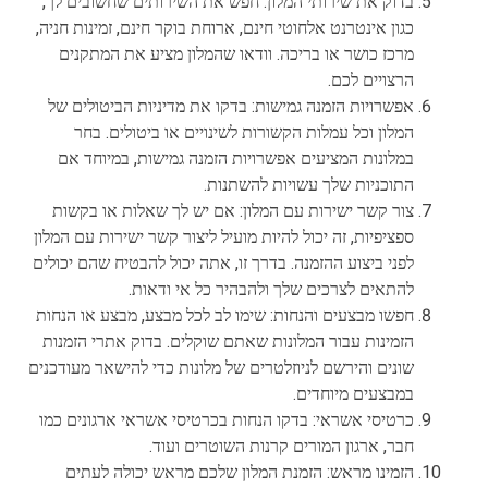
בדוק את שירותי המלון: חפש את השירותים שחשובים לך,
כגון אינטרנט אלחוטי חינם, ארוחת בוקר חינם, זמינות חניה,
מרכז כושר או בריכה. וודאו שהמלון מציע את המתקנים
הרצויים לכם.
אפשרויות הזמנה גמישות: בדקו את מדיניות הביטולים של
המלון וכל עמלות הקשורות לשינויים או ביטולים. בחר
במלונות המציעים אפשרויות הזמנה גמישות, במיוחד אם
התוכניות שלך עשויות להשתנות.
צור קשר ישירות עם המלון: אם יש לך שאלות או בקשות
ספציפיות, זה יכול להיות מועיל ליצור קשר ישירות עם המלון
לפני ביצוע ההזמנה. בדרך זו, אתה יכול להבטיח שהם יכולים
להתאים לצרכים שלך ולהבהיר כל אי ודאות.
חפשו מבצעים והנחות: שימו לב לכל מבצע, מבצע או הנחות
הזמינות עבור המלונות שאתם שוקלים. בדוק אתרי הזמנות
שונים והירשם לניוזלטרים של מלונות כדי להישאר מעודכנים
במבצעים מיוחדים.
כרטיסי אשראי: בדקו הנחות בכרטיסי אשראי ארגונים כמו
חבר, ארגון המורים קרנות השוטרים ועוד.
הזמינו מראש: הזמנת המלון שלכם מראש יכולה לעתים