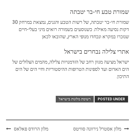
שמורת טבע חי-בר יטבתה
שמורת חי-בר יטבתה, של רשות הטבע והגנים, נמצאת במרחק 30
דקות נסיעה מאילת. כשנוסעים בשמורה רואים מיני בעלי-חיים
שנזכרו במקרא ונכחדו מנופי הארץ, שהובאו לכאן
אתרי צלילה נבחרים בישראל
ישראל מציעה מגוון רחב של הזדמנויות צלילה, מהמים הצלולים של
הים האדום ועד לספינות הטרופות ההיסטוריות וחיי הים של הים
התיכון.
POSTED UNDER
רשימת מלונות בישראל
Post
מלון אסטרל נירוונה סוויטס
מלון הרודס פאלאס
navigation