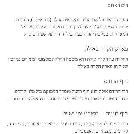
הים האדום.
העיר נקראת על שם העיר המקראית אֵילַת (גם: אֵילוֹת), הנזכרת
מספר פעמים בתנ"ך, לצד עציון גבר, בתקופות ממלכת ישראל
המאוחדת וממלכת יהודה כעיר נמל יהודית על שפת ים סוף.
פארק הקרח באילת
החלקה על הקרח אילת הוא משטח החלקה מקצועי הממוקם במרכזו
של קניון פארק הקרח באילת.
חוף הרודס
חוף הרודס אילת הוא חוף רחצה מוסדר הממוקם מול מלון הרודס.
מצויד היטב בכיסאות, מיטות שיזוף נוחות וסככות הצללה לנוחיותכם.
חוף חנניה – ספורט ימי ושייט
סירות מנוע לנהיגה עצמית, סירות פדלים, קיאקים, אבובים, סקי בננה,
סקי מים, מצנחי ים ואופנועי ים.