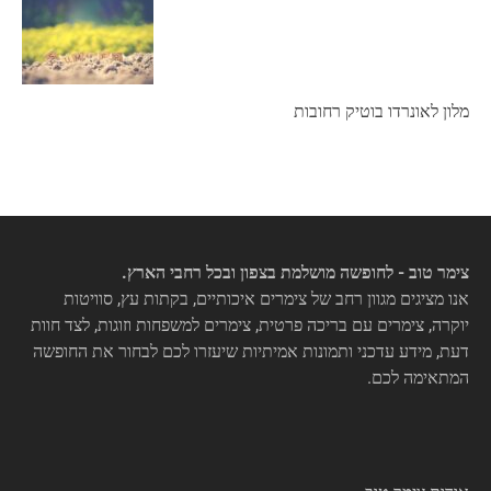
מלון לאונרדו בוטיק רחובות
צימר טוב - לחופשה מושלמת בצפון ובכל רחבי הארץ.
אנו מציגים מגוון רחב של צימרים איכותיים, בקתות עץ, סוויטות
יוקרה, צימרים עם בריכה פרטית, צימרים למשפחות וזוגות, לצד חוות
דעת, מידע עדכני ותמונות אמיתיות שיעזרו לכם לבחור את החופשה
המתאימה לכם.