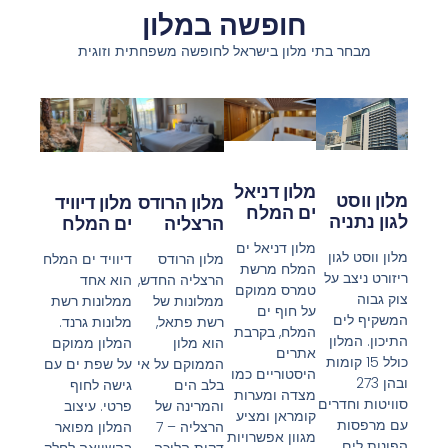
חופשה במלון
מבחר בתי מלון בישראל לחופשה משפחתית וזוגית
מלון דניאל
מלון ווסט
מלון דיוויד
מלון הרודס
ים המלח
לגון נתניה
ים המלח
הרצליה
​מלון דניאל ים
מלון ווסט לגון
דיוויד ים המלח
מלון הרודס
המלח מרשת
ריזורט ניצב על
הוא אחד
הרצליה החדש,
טמרס ממוקם
צוק גבוה
ממלונות רשת
ממלונות של
על חוף ים
המשקיף לים
מלונות גרנד.
רשת פתאל,
המלח, בקרבת
התיכון. המלון
המלון ממוקם
הוא מלון
אתרים
כולל 15 קומות
על שפת ים עם
הממוקם על אי
היסטוריים כמו
ובהן 273
גישה לחוף
בלב הים
מצדה ומערות
סוויטות וחדרים
פרטי. עיצוב
והמרינה של
קומראן ומציע
עם מרפסות
המלון מפואר
הרצליה – 7
מגוון אפשרויות
הפונות לים