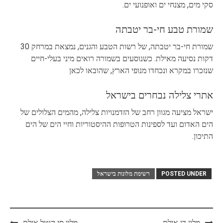
סקי מים, מצנחי ים ואופנועי ים.
שמורת טבע חי-בר יטבתה
שמורת חי-בר יטבתה, של רשות הטבע והגנים, נמצאת במרחק 30
דקות נסיעה מאילת. כשנוסעים בשמורה רואים מיני בעלי-חיים
שנזכרו במקרא ונכחדו מנופי הארץ, שהובאו לכאן
אתרי צלילה נבחרים בישראל
ישראל מציעה מגוון רחב של הזדמנויות צלילה, מהמים הצלולים של
הים האדום ועד לספינות הטרופות ההיסטוריות וחיי הים של הים
התיכון.
POSTED UNDER
רשימת מלונות בישראל
Post
מלון דן אילת
מלון סי הוטל אילת