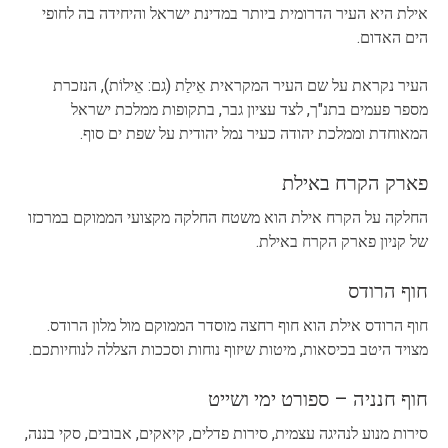
אילת היא העיר הדרומית ביותר במדינת ישראל והיחידה בה לחופי
הים האדום.
העיר נקראת על שם העיר המקראית אֵילַת (גם: אֵילוֹת), הנזכרת
מספר פעמים בתנ"ך, לצד עציון גבר, בתקופות ממלכת ישראל
המאוחדת וממלכת יהודה כעיר נמל יהודית על שפת ים סוף.
פארק הקרח באילת
החלקה על הקרח אילת הוא משטח החלקה מקצועי הממוקם במרכזו
של קניון פארק הקרח באילת.
חוף הרודס
חוף הרודס אילת הוא חוף רחצה מוסדר הממוקם מול מלון הרודס.
מצויד היטב בכיסאות, מיטות שיזוף נוחות וסככות הצללה לנוחיותכם.
חוף חנניה – ספורט ימי ושייט
סירות מנוע לנהיגה עצמית, סירות פדלים, קיאקים, אבובים, סקי בננה,