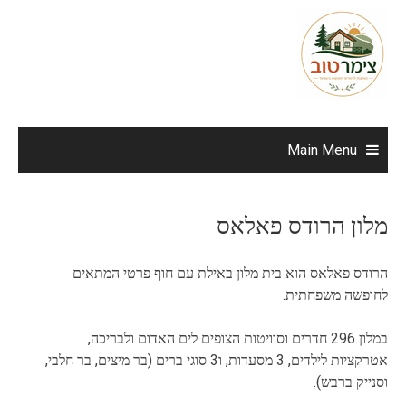
Ski
t
conten
Main Menu
מלון הרודס פאלאס
הרודס פאלאס הוא בית מלון באילת עם חוף פרטי המתאים
לחופשה משפחתית.
במלון 296 חדרים וסוויטות הצופים לים האדום ולבריכה,
אטרקציות לילדים, 3 מסעדות, ו3 סוגי ברים (בר מיצים, בר חלבי,
וסנייק ברבש).