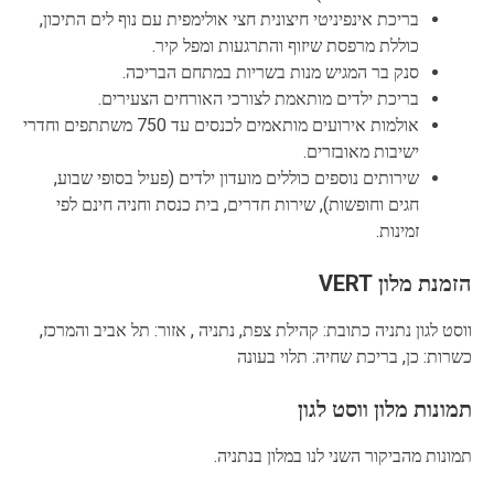
בריכת אינפיניטי חיצונית חצי אולימפית עם נוף לים התיכון,
כוללת מרפסת שיזוף והתרגעות ומפל קיר.
סנק בר המגיש מנות בשריות במתחם הבריכה.
בריכת ילדים מותאמת לצורכי האורחים הצעירים.
אולמות אירועים מותאמים לכנסים עד 750 משתתפים וחדרי
ישיבות מאובזרים.
שירותים נוספים כוללים מועדון ילדים (פעיל בסופי שבוע,
חגים וחופשות), שירות חדרים, בית כנסת וחניה חינם לפי
זמינות.
הזמנת מלון VERT
ווסט לגון נתניה כתובת: קהילת צפת, נתניה , אזור: תל אביב והמרכז,
כשרות: כן, בריכת שחיה: תלוי בעונה
תמונות מלון ווסט לגון
תמונות מהביקור השני לנו במלון בנתניה.