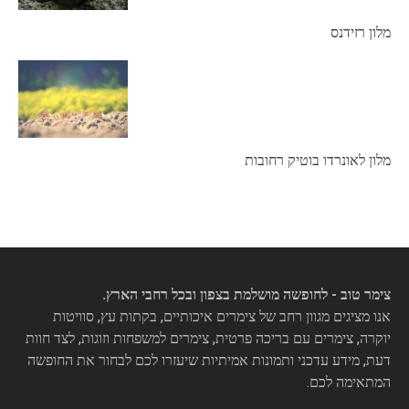
מלון רזידנס
מלון לאונרדו בוטיק רחובות
צימר טוב - לחופשה מושלמת בצפון ובכל רחבי הארץ.
אנו מציגים מגוון רחב של צימרים איכותיים, בקתות עץ, סוויטות
יוקרה, צימרים עם בריכה פרטית, צימרים למשפחות וזוגות, לצד חוות
דעת, מידע עדכני ותמונות אמיתיות שיעזרו לכם לבחור את החופשה
המתאימה לכם.