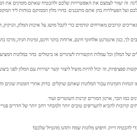
 לינה. זה יעזור לצמצם את האפשרויות שלכם ולהבטיח שאתם מזמינים את ה
ם ועל הפעילויות בהן אתם מתכננים. בחרו מלון הממוקם בנוחות ליד המקו
תאריכים קרובים מאורחים קודמים כדי לקבל מושג על איכות המלון, הניקיון, 
 לך, כגון אינטרנט אלחוטי חינם, ארוחת בוקר חינם, זמינות חניה, מרכז כו
ים של המלון וכל עמלות הקשורות לשינויים או ביטולים. בחר במלונות המציע
ות ספציפיות, זה יכול להיות מועיל ליצור קשר ישירות עם המלון לפני ביצוע
 הנחות הזמינות עבור המלונות שאתם שוקלים. בדוק אתרי הזמנות שונים וה
ם כמו חבר, ארגון המורים קרנות השוטרים ועוד.
ם קרובות להביא לתעריפים טובים יותר ולמבחר רחב יותר של חדרים פנויים
די להבטיח דיוק. חיפוש מלונות שמח ותהנו מהטיול שלכם!