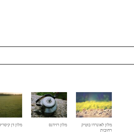
מלון לאונרדו בוטיק
מלון רזידנס
מלון דן קיסריה
רחובות