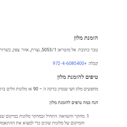
הזמנת מלון
טבר כתובת: אל מוטראן 5053/1, נצרת, אזור: צפון, כשרות: לא, בריכת שחיה: לא
קבלה:
+972-4-6085400
טיפים להזמנת מלון
מחפשים מלון חצי פנסיון בדקה ה – 90 או מלונות זולים ברגע האחרון? הגעתם למקום הנכון!
הנה כמה טיפים להזמנת מלון:
מחקר והשוואה: התחיל ובמחקר מלונות במיקום שבו
והמיקום של מלונות שונים כדי למצוא את ההתאמה