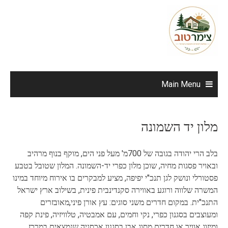
Ski
t
conten
Main Menu
מלון יד השמונה
בלב הרי יהודה בגובה של 700מ' מעל פני הים, מוקף בנוף מרהיב
ובאויר פסגות מחיה, שוכן מלון כפרי יד-השמונה. המלון שטובל בטבע
פסטורלי ונושק לגן תנכ"י יפיפה, מציע למבקרים בו אירוח מיוחד במינו
המשרה שלווה ורוגע באווירה סקנדינבית פינית, בשילוב ארץ ישראל
התנכ"ית. במקום חדרים משני סוגים: עץ אורן פיני,מאובזרים
ומעוצבים בסגנון כפרי, נקי וחמים, עם אמבטיה, טלוויזיה, פינת קפה
ומיזוג אוויר או חדרים מסוג אבן בסגנון אכסניה שנמצאים במרכז