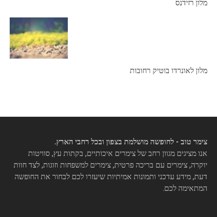
מלון רזידנס
מלון לאונרדו בוטיק רחובות
צימר טוב - לחופשה מושלמת בצפון ובכל רחבי הארץ.
אנו מציגים מגוון רחב של צימרים איכותיים, בקתות עץ, סוויטות
יוקרה, צימרים עם בריכה פרטית, צימרים למשפחות וזוגות, לצד חוות
דעת, מידע עדכני ותמונות אמיתיות שיעזרו לכם לבחור את החופשה
המתאימה לכם.