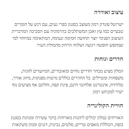
עיצוב ואווירה
ישרוטל פונדק רמון מעוצב בסגנון כפרי נעים, עם דגש על חומרים
טבעיים כמו עץ ואבן המשתלבים בהרמוניה עם הסביבה המדברית.
העיצוב הפנימי יוצר תחושה חמימה ונעימה, המתאימה במיוחד למי
שמחפש חופשה רגועה ושלווה הרחק מהמולת העיר.
חדרים ונוחות
המלון מציע מבחר חדרים נוחים ומאובזרים, המיועדים לזוגות,
משפחות ומטיילים. כל החדרים כוללים מיטות מפנקות, מיזוג אוויר,
טלוויזיה, אינטרנט אלחוטי חינם, פינת קפה, וחלקם אף מציעים נוף
ישיר למכתש רמון.
חוויית הקולינריה
האורחים במלון יכולים ליהנות מארוחת בוקר עשירה ומגוונת בסגנון
בופה, הכוללת מאפים טריים, סלטים, גבינות, דגנים ומגוון משקאות