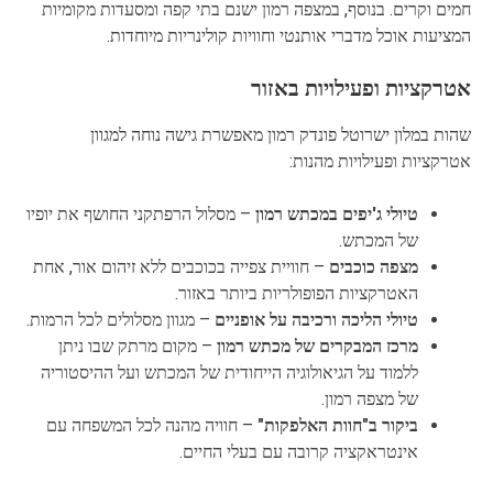
חמים וקרים. בנוסף, במצפה רמון ישנם בתי קפה ומסעדות מקומיות
המציעות אוכל מדברי אותנטי וחוויות קולינריות מיוחדות.
אטרקציות ופעילויות באזור
שהות במלון ישרוטל פונדק רמון מאפשרת גישה נוחה למגוון
אטרקציות ופעילויות מהנות:
טיולי ג'יפים במכתש רמון
– מסלול הרפתקני החושף את יופיו
של המכתש.
מצפה כוכבים
– חוויית צפייה בכוכבים ללא זיהום אור, אחת
האטרקציות הפופולריות ביותר באזור.
טיולי הליכה ורכיבה על אופניים
– מגוון מסלולים לכל הרמות.
מרכז המבקרים של מכתש רמון
– מקום מרתק שבו ניתן
ללמוד על הגיאולוגיה הייחודית של המכתש ועל ההיסטוריה
של מצפה רמון.
ביקור ב"חוות האלפקות"
– חוויה מהנה לכל המשפחה עם
אינטראקציה קרובה עם בעלי החיים.