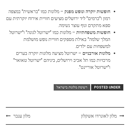
חופשות יוקרה ונופש מפנק
– מלונות כמו "בראשית" במצפה
רמון ו"כרמים" ליד ירושלים מציעים חוויית אירוח יוקרתית עם
ספא מתקדם ונוף עוצר נשימה.
חופשות משפחתיות
– מלונות כמו "ישרוטל לגונה" ו"ישרוטל
המלך שלמה" באילת מספקים חוויית נופש מושלמת
למשפחות עם ילדים.
מלונות אורבניים
– ישרוטל מציעה מלונות יוקרה בערים
מרכזיות כמו תל אביב וירושלים, ביניהם "ישרוטל טאואר"
ו"ישרוטל אוריינט".
POSTED UNDER
רשימת מלונות בישראל
Post
מלון לאונרדו אשקלון
מלון ענבר
navigation