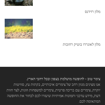
מלון רזידנס
מלון לאונרדו בוטיק רחובות
צימר טוב - לחופשה מושלמת בצפון ובכל רחבי הארץ.
אנו מציגים מגוון רחב של צימרים איכותיים, בקתות עץ, סוויטות
יוקרה, צימרים עם בריכה פרטית, צימרים למשפחות וזוגות, לצד חוות
דעת, מידע עדכני ותמונות אמיתיות שיעזרו לכם לבחור את החופשה
המתאימה לכם.