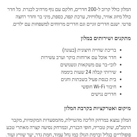
המלון כולל קרוב ל-200 חדרים, חלקם עם נוף מרהיב לכנרת. כל חדר
כולל מיזוג אוויר, טלוויזיה, ערכת קפה, כספת, מיני בר וחדר רחצה
פרטי. ישנם חדרים זוגיים וגם חדרים מרווחים למשפחות עם ילדים.
מתקנים ושירותים במלון
בריכת שחייה חיצונית (בעונה)
חדר אוכל עם ארוחות בוקר וערב עשירות
לובי-בר עם משקאות ונשנושים
שירותי קבלה 24 שעות ביממה
בית כנסת פעיל בשבתות וחגים
חיבור Wi-Fi חופשי
חדרים נגישים
מיקום ואטרקציות בקרבת המלון
המלון נמצא במרחק הליכה מהטיילת, מהמסעדות המקומיות, מקבר
הרמב"ם, שוק טבריה, חופי הכנרת, ובמרחק נסיעה קצרה מאתרי טבע
פופולריים בגליל וברמת הגולן כמו נחל עמוד, חמת גדר, יער שוויץ ועוד.