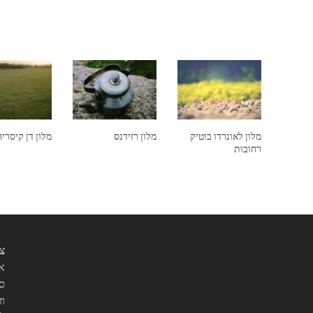
מלון לאונרדו בוטיק
מלון רזידנס
מלון דן קיסריה
רחובות
צי
אנ
סו
וז