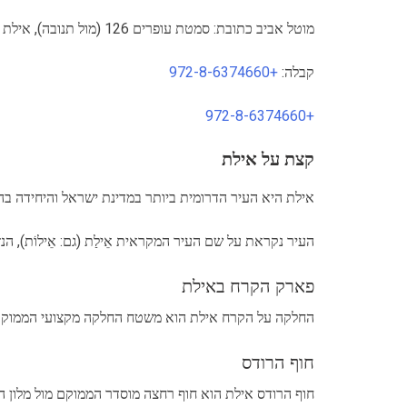
מוטל אביב כתובת: סמטת עופרים 126 (מול תנובה), אילת , אזור: אילת, כשרות: לא
קבלה:
+972-8-6374660
+972-8-6374660
קצת על אילת
אילת היא העיר הדרומית ביותר במדינת ישראל והיחידה בה 
העיר נקראת על שם העיר המקראית אֵילַת (גם: אֵילוֹת), 
פארק הקרח באילת
החלקה על הקרח אילת הוא משטח החלקה מקצועי הממוקם ב
חוף הרודס
חוף הרודס אילת הוא חוף רחצה מוסדר הממוקם מול מלון הרו