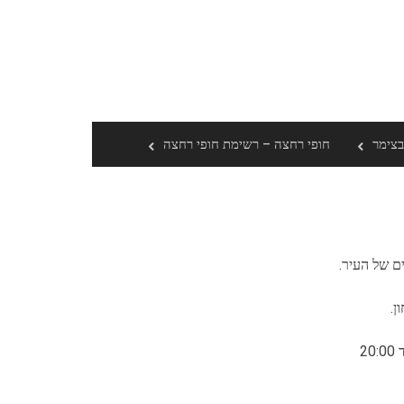
בצימר
חופי רחצה – רשימת חופי רחצה
ן.