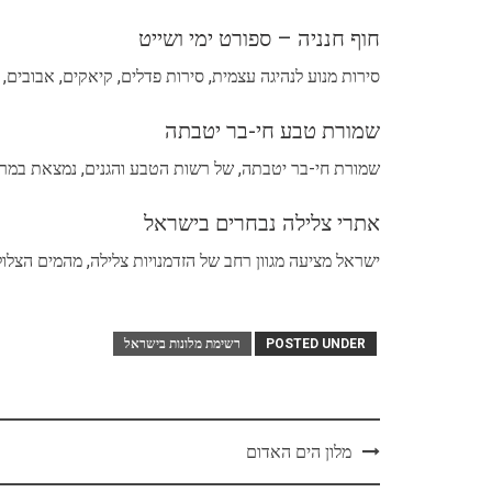
חוף חנניה – ספורט ימי ושייט
סירות מנוע לנהיגה עצמית, סירות פדלים, קיאקים, אבובים, סק
שמורת טבע חי-בר יטבתה
שמורת חי-בר יטבתה, של רשות הטבע והגנים, נמצאת במרחק 30 דקות נסיעה מאילת. כשנוסעים בשמורה רואים מיני בעלי-חיים שנזכרו במקרא ונכחדו מנופי הארץ, שה
אתרי צלילה נבחרים בישראל
ישראל מציעה מגוון רחב של הזדמנויות צלילה, מהמים הצלול
POSTED UNDER
רשימת מלונות בישראל
Post
מלון הים האדום
navigation