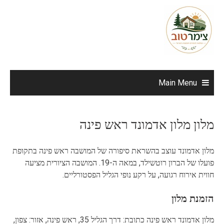
Ski
t
conten
Main Menu
מלון מלון אדמונד ראש פינה
מלון אדמונד עוצב בהשראת סיפורה של המושבה ראש פינה בתקופת
פועלו של הברון רוטשילד, במאה ה-19. המושבה הציורית מציעה
חווית אירוח רגועה, על רקע נופי הגליל הפסטורליים.
הזמנת מלון
מלון אדמונד ראש פינה כתובת: דרך הגליל 35, ראש פינה, אזור: צפון,