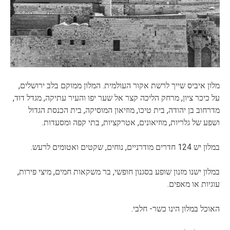
מלון איביס שייך לרשת אקור העולמית. המלון ממוקם בלב ירושלים,
על כיכר ציון, מרחק הליכה קצר אל שער יפו והעיר עתיקה, מגדל דוד,
מדרחוב בן יהודה, בית טיכו, מוזיאון המוסיקה, בית הכנסת הגדול
ושפע של גלריות, מוזיאונים, אטרקציות, בתי קפה ומסעדות.
במלון יש 124 חדרים מודרניים, נוחים, שקטים ואטומים לרעש.
במלון ישנו מזנון שופע בסגנון חופשי, בר משקאות חמים, מיצי פירות,
עוגיות או מאפים.
האוכל במלון הינו כשר- חלבי.