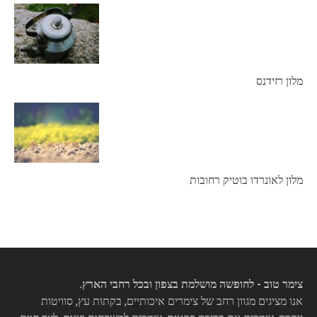
מלון רזידנס
מלון לאונרדו בוטיק רחובות
צימר טוב - לחופשה מושלמת בצפון ובכל רחבי הארץ.
אנו מציגים מגוון רחב של צימרים איכותיים, בקתות עץ, סוויטות