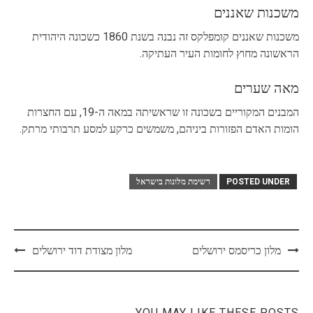
משכנות שאננים
משכנות שאננים קומפלקס זה נבנה בשנת 1860 כשכונה היהודית
הראשונה מחוץ לחומות העיר העתיקה.
מאה שערים
המבנים המקוריים בשכונה זו שראשיתה במאה ה-19, עם החצרות
הומות האדם הפזורות ביניהם, משמשים כרקע למסע תרבותי מרתק.
POSTED UNDER
רשימת מלונות בישראל
Post
מלון כריסמס ירושלים
מלון מצודת דוד ירושלים
navigation
YOU MAY LIKE THESE POSTS