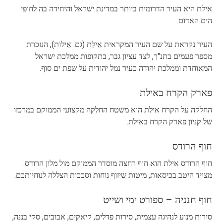
אילת היא העיר הדרומית ביותר במדינת ישראל והיחידה בה לחופי
הים האדום.
העיר נקראת על שם העיר המקראית אֵילַת (גם: אֵילוֹת), הנזכרת
מספר פעמים בתנ"ך, לצד עציון גבר, בתקופות ממלכת ישראל
המאוחדת וממלכת יהודה כעיר נמל יהודית על שפת ים סוף.
פארק הקרח באילת
החלקה על הקרח אילת הוא משטח החלקה מקצועי הממוקם במרכזו
של קניון פארק הקרח באילת.
חוף הרודס
חוף הרודס אילת הוא חוף רחצה מוסדר הממוקם מול מלון הרודס.
מצויד היטב בכיסאות, מיטות שיזוף נוחות וסככות הצללה לנוחיותכם.
חוף חנניה – ספורט ימי ושייט
סירות מנוע לנהיגה עצמית, סירות פדלים, קיאקים, אבובים, סקי בננה,