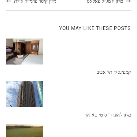
Post
מלון יו מג'יק פאלאס
מלון קיסר פרמייר אילת
navigation
YOU MAY LIKE THESE POSTS
קמפינסקי תל אביב
מלון לאונרדו סיטי טאואר