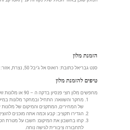
הזמנת מלון
סנט גבריאל כתובת: רואוס אל ג'יבל 50, נצרת, אזור: צפון, כשרות: כן, בריכת שחיה: לא קבלה:
טיפים להזמנת מלון
מחפשים מלון חצי פנסיון בדקה ה – 90 או מלונות זולים ברגע האחרון? הגעתם למקום הנכון!
מחקר והשוואה: התחיל ובמחקר מלונות במיק
של המחירים, המתקנים והמיקום של מלונות 
הגדירו תקציב: קבע וכמה אתה מוכנים להוצ
קחו בחשבון את המיקום: חשבו על מטרת הטיו
לתחבורה ציבורית לגישה נוחה.