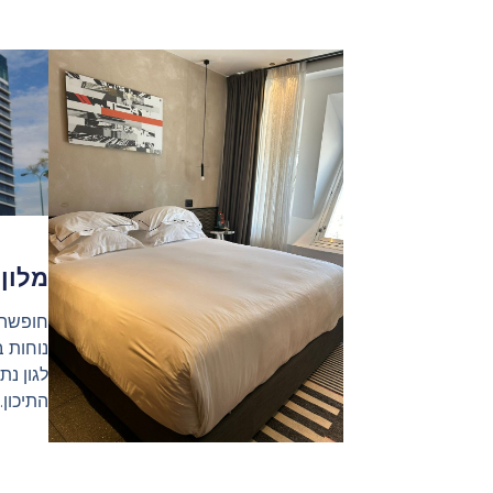
מלון 
חופשה 
נוחות ב
לגון נת
התיכון.