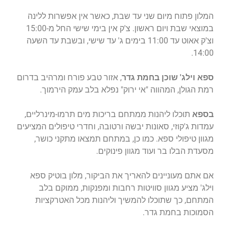
המלון פתוח מיום שני עד שבת, כאשר אין אפשרות ללינה
במוצאי שבת ויום ראשון. צ'ק אין בימי שישי החל מ-15:00
וצ'ק אאוט עד 11:00 בימים ג' עד שישי, ובשבת עד השעה
14:00.
ספא וילג' שוכן בחמת גדר
, אזור טבע פורח ומרהיב בדרום
רמת הגולן, המהווה "אי ירוק" נפלא בלב עמק הירמוך.
בספא
תוכלו ליהנות ממתחם בריכות מים תרמו-מינרליים,
עמדות ג'קוזי, סאונות יבשה ורטובה, וחדרי טיפולים המציעים
מגוון טיפולי ספא. כמו כן, במתחם תמצאו מתקני כושר,
מסעדת הבלו בר ועוד מגוון פינוקים.
אם אתם מעוניינים להאריך את הביקור, מלון בוטיק ספא
וילג' מציע מגוון סוויטות רחבות ומפנקות, ממוקם בלב
המתחם, כך שתוכלו להמשיך וליהנות מכל האטרקציות
הסמוכות בחמת גדר.