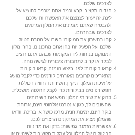
לצרכים שלכם.
הגדירו תקציב: קבע וכמה אתה מוכנים להוציא על
לינה. זה יעזור לצמצם את האפשרויות שלכם
ולהבטיח שאתם מזמינים את המלון המתאים
לצרכים שבחרתם.
קחו בחשבון את המיקום: חשבו על מטרת הטיול
שלכם ועל הפעילויות בהן אתם מתכננים. בחרו מלון
הממוקם בנוחות ליד המקומות שבהם אתם רוצים
לבקר או קרוב לתחבורה ציבורית לגישה נוחה.
קראו ביקורות: לפני ביצוע הזמנה, קראו ביקורות
מתאריכים קרובים מאורחים קודמים כדי לקבל מושג
על איכות המלון, הניקיון, השירות והחוויה הכוללת.
חפש דפוסים בביקורות כדי לקבל החלטה מושכלת.
בדוק את שירותי המלון: חפש את השירותים
שחשובים לך, כגון אינטרנט אלחוטי חינם, ארוחת
בוקר חינם, זמינות חניה, מרכז כושר או בריכה. וודאו
שהמלון מציע את המתקנים הרצויים לכם.
אפשרויות הזמנה גמישות: בדקו את מדיניות
הביטולים של המלון וכל עמלות הקשורות לשינויים או