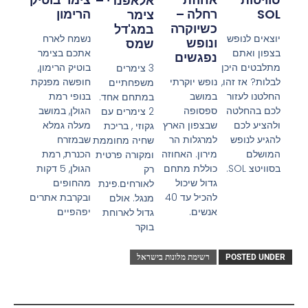
אלאפנדי –
רחלה –
SOL
הרימון
צימר
כשיוקרה
במג'דל
יוצאים לנופש
נשמח לארח
ונופש
שמס
בצפון ואתם
אתכם בצימר
נפגשים
מתלבטים היכן
בוטיק הרימון,
3 צימרים
נופש יוקרתי
לבלות? אז זהו,
חופשה מפנקת
משפחתיים
במושב
החלטנו לעזור
בנופי רמת
במתחם אחד.
ספסופה
לכם בהחלטה
הגולן, במושב
2 צימרים עם
שבצפון הארץ
ולהציע לכם
מעלה גמלא
גקוזי , בריכת
למרגלות הר
להגיע לנופש
שבמזרח
שחיה מחוממת
מירון. האחוזה
המושלם
הכנרת, רמת
ומקורה פרטית
כוללת מתחם
בסוויטצ SOL.
הגולן, 5 דקות
רק
גדול שיכול
מהחופים
לאורחים.פינת
להכיל עד 40
ובקרבת אתרים
מנגל. אולם
אנשים.
יפהפיים
גדול לארוחת
בוקר
POSTED UNDER
רשימת מלונות בישראל