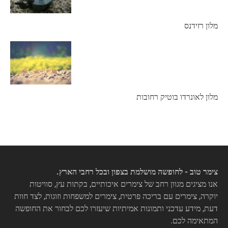
מלון רזידנס
מלון לאונרדו בוטיק רחובות
צימר טוב - לחופשה מושלמת בצפון ובכל רחבי הארץ.
אנו מציגים מגוון רחב של צימרים איכותיים, בקתות עץ, סוויטות
יוקרה, צימרים עם בריכה פרטית, צימרים למשפחות וזוגות, לצד חוות
דעת, מידע עדכני ותמונות אמיתיות שיעזרו לכם לבחור את החופשה
המתאימה לכם.