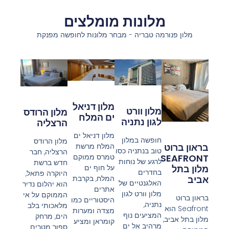
מלונות מומלצים
מלון פנורמה טבריה - מבחר מלונות לחופשה מפנקת
מלון דניאל
מלון וורט
מלון הרודס
ים המלח
לגון נתניה
הרצליה
​מלון דניאל ים
חופשה במלון
מלון הרודס
בראון ברוט
המלח מרשת
טוב בנתניה כסו
הרצליה, חבר
SEAFRONT
טמרס ממוקם
לרגע של נוחות
חדש ברשת
מלון בתל
על חוף ים
בחדרים
היוקרה פתאל,
אביב
המלח, בקרבת
האלגנטיים של
הוא יהלום נדיר
אתרים
מלון וורט לגון
הממוקם על אי
בראון ברוט
היסטוריים כמו
נתניה,
מלאכותי בלב
Seafront הוא
מצדה ומערות
המציעים נוף
הים, מרחק
מלון בתל אביב,
קומראן ומציע
מרהיב אל ים
ספור מטרים