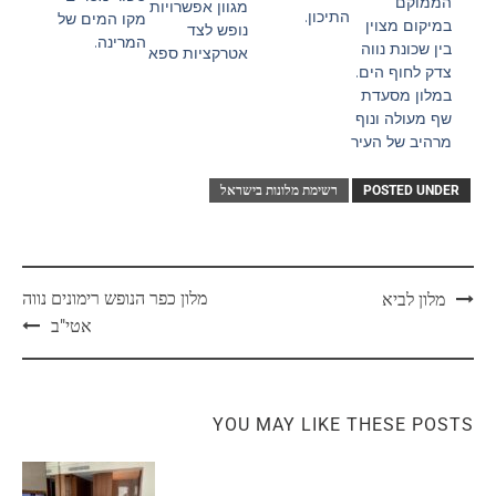
הממוקם
מגוון אפשרויות
התיכון.
מקו המים של
במיקום מצוין
נופש לצד
המרינה.
בין שכונת נווה
אטרקציות ספא
צדק לחוף הים.
במלון מסעדת
שף מעולה ונוף
מרהיב של העיר
POSTED UNDER
רשימת מלונות בישראל
מלון כפר הנופש רימונים נווה
מלון לביא
אטי"ב
YOU MAY LIKE THESE POSTS