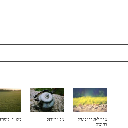
מלון לאונרדו בוטיק
מלון רזידנס
מלון דן קיסריה
רחובות