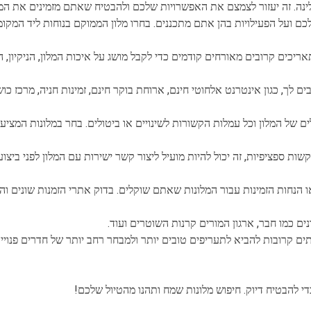
 לינה. זה יעזור לצמצם את האפשרויות שלכם ולהבטיח שאתם מזמינים את ה
ם ועל הפעילויות בהן אתם מתכננים. בחרו מלון הממוקם בנוחות ליד המקו
תאריכים קרובים מאורחים קודמים כדי לקבל מושג על איכות המלון, הניקיון, 
 לך, כגון אינטרנט אלחוטי חינם, ארוחת בוקר חינם, זמינות חניה, מרכז כו
ים של המלון וכל עמלות הקשורות לשינויים או ביטולים. בחר במלונות המציע
ות ספציפיות, זה יכול להיות מועיל ליצור קשר ישירות עם המלון לפני ביצוע
 הנחות הזמינות עבור המלונות שאתם שוקלים. בדוק אתרי הזמנות שונים וה
ם כמו חבר, ארגון המורים קרנות השוטרים ועוד.
ם קרובות להביא לתעריפים טובים יותר ולמבחר רחב יותר של חדרים פנויים
די להבטיח דיוק. חיפוש מלונות שמח ותהנו מהטיול שלכם!