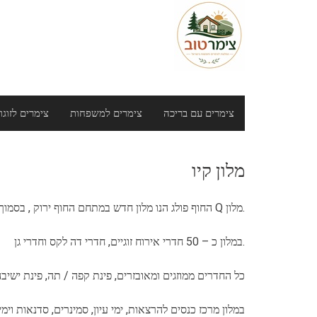
Ski
t
conten
צימרים עם בריכה
צימרים למשפחות
צימרים לזוגו
מלון קיו
.מלון Q החוף פולג הנו מלון חדש במתחם החוף ירוק , בסמוך לשמור הנחל פולג , הוא מציע לאורחיו אירוח כפרי על חוף ים השליו
.במלון כ – 50 חדרי אירוח זוגיים, חדרי דה לקס וחדרי גן
כל החדרים ממוזגים ומאובזרים, פינת קפה / תה, פינת ישיבה,
במלון מרכז כנסים להרצאות, ימי עיון, סמינרים, סדנאות וימי ג