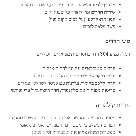
מועדון ילדים פעיל
עם מגוון פעילויות, משחקים והפעלות
שירות חדרים
זמין לאורך כל שעות היום
חניון תת-קרקעי
(על בסיס מקום פנוי)
גישה מלאה לנכים
סוגי חדרים
המלון מציע 304 חדרים וסוויטות מפוארים, הכוללים:​
חדרים סטנדרטיים
עם נוף להרים או לים
חדרי דלקס עם מרפסת
ונוף מרהיב לים המלח
חדרי קלאב בקומות עליונות
עם כניסה לטרקלין עסקים
סוויטות מפנקות
עם סלון נפרד, חדר רחצה גדול ונוף פנורמי
חוויית קולינריה
מסעדה מרכזית המגישה ארוחות בוקר וערב עשירות ומגוונות
תפריט המשלב בין מטבח ים תיכוני, ישראלי ובינלאומי
אפשרות למנות צמחוניות, טבעוניות וללא גלוטן