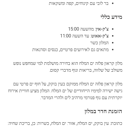
בר לובי עם קינוחים, קפה ומשקאות
מידע כללי
צ’ק-אין
: מהשעה 15:00
צ’ק-אאוט
: עד השעה 11:00
המלון כשר
מתאים גם לאירועים פרטיים, כנסים וסדנאות
מלון קראון פלזה ים המלח הוא בחירה מושלמת למי שמחפש נופש
משולב של שלווה, בריאות ונוף מדברי קסום.
מלון קראון פלזה ים המלח ממוקם בעין בוקק, על חוף ים פרטי עם
גישה ישירה למימיו הייחודיים של ים המלח. המלון מציע חוויית אירוח
יוקרתית עם נוף פנורמי מרהיב לים ולהרי המדבר.​
הזמנת חדר במלון
כתובת: עין בוקק, ים המלח, אזור: ים המלח, כשרות: כן, בריכת שחיה: