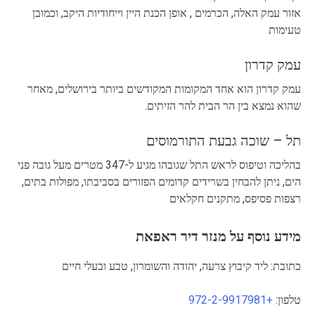
אזור עמק האלה, הכרמים , אופן הכנת היין וייחודיות היקב, וכמובן
טעימות
עמק קדרון
עמק קדרון הוא אחד המקומות המקודשים ביותר בירושלים, מאחר
שהוא נמצא בין הר הבית להר הזיתים.
תל – שוכה גבעת התורמוסים
בהליכה וטיפוס לראש התל שגובהו מגיע ל-347 מטרים מעל גובה פני
הים, ניתן להבחין בשרידים קדומים הפזורים בסביבתו, מפולות בתים,
רצפות פסיפס, מתקנים חקלאים
מידע נוסף על מנזר דיר ראפאת
כתובת: ליד קיבוץ צרעה, יהודה והשומרון, טבע ובעלי חיים
טלפון:
+972-2-9917981