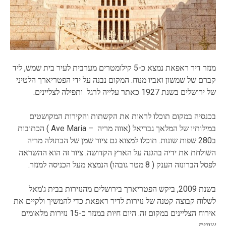
מנזר דיר ראפאת נמצא כ-5 קילומטרים מערבית לעיר בית שמש, ליד
קברם של שמשון ואביו מנוח. המקום נבנה על ידי הפטריארך הלטיני
של ירושלים בשנת 1927 כאתר עלייה לרגל ותפילה לצליינים.
בכנסיה במקום תוכלו לראות את הקשתות והקירות המקושטים
במילותיו של המלאך גבריאל (אווה מריה – Ave Maria ) הכתובות
ב280 שפות שונות. תוכלו למצוא גם ציור שמן של הבתולה מריה
השולחת את ידיה בהגנה על הארץ הקדושה. ציור זה הוא ההשראה
לפסל הברונזה הענק ( 8 מטר גובהו) הנמצא מעל הכניסה למנזר.
בשנת 2009, ביקש הפטריארך בירושלים מהנזירות בבית ג'מאל
לשלוח קבוצה קטנה של נזירות לדיר ראפאת כדי להמשיך ולקיים את
אירוח הצליינים במקום זה. היום חיות במנזר כ-15 נזירות מלאומים
שונים.