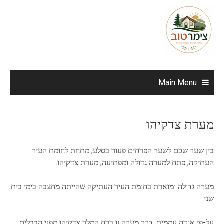
Ski
t
conten
Main Menu
מערת צדקיהו
בין שער שכם לשער הפרחים פעור בסלע, מתחת לחומת העיר
העתיקה, פתח למערה גדולה ומפתיעה, מערת צדקיהו.
מערה גדולה ומוארת בחומת העיר העתיקה שהייתה מחצבה בימי בית
שני.
על-פי אגדה עממית, דרך מערה זו ברח המלך צדקיהו מפני הבבלים