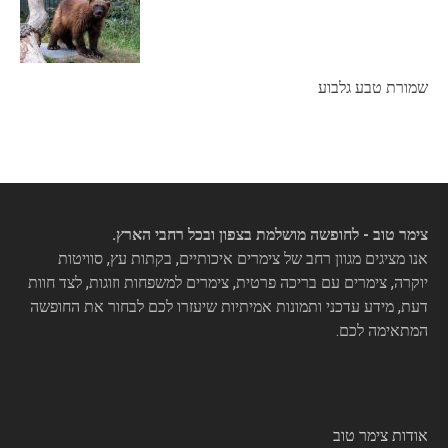
שמורת טבע גלבוע
צימר טוב - לחופשה מושלמת בצפון ובכל רחבי הארץ.
אנו מציגים מגוון רחב של צימרים איכותיים, בקתות עץ, סוויטות
יוקרה, צימרים עם בריכה פרטית, צימרים למשפחות וזוגות, לצד חוות
דעת, מידע עדכני ותמונות אמיתיות שיעזרו לכם לבחור את החופשה
המתאימה לכם.
אודות צימר טוב